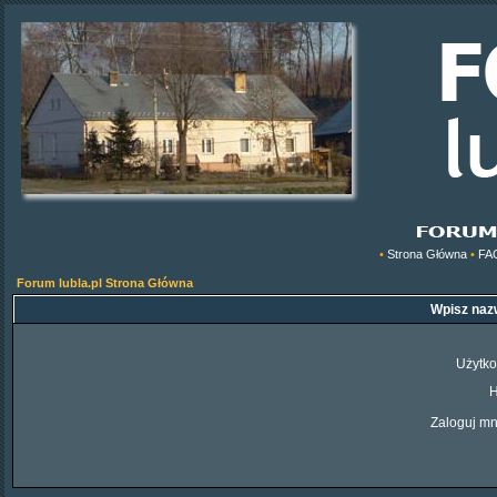
•
Strona Główna
•
FA
Forum lubla.pl Strona Główna
Wpisz nazw
Użytko
H
Zaloguj mn