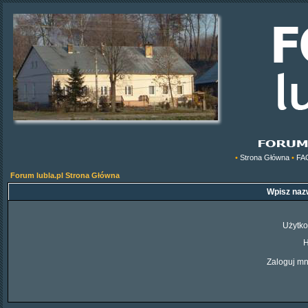
•
Strona Główna
•
FA
Forum lubla.pl Strona Główna
Wpisz nazw
Użytko
H
Zaloguj mn