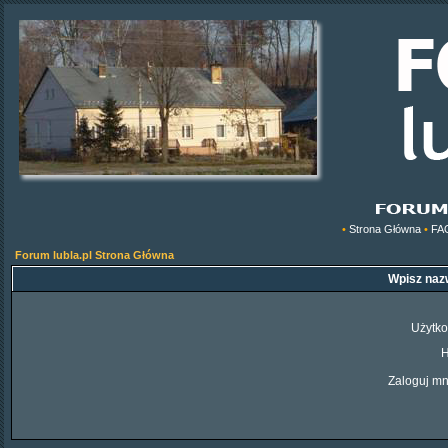
•
Strona Główna
•
FA
Forum lubla.pl Strona Główna
Wpisz nazw
Użytko
H
Zaloguj mn