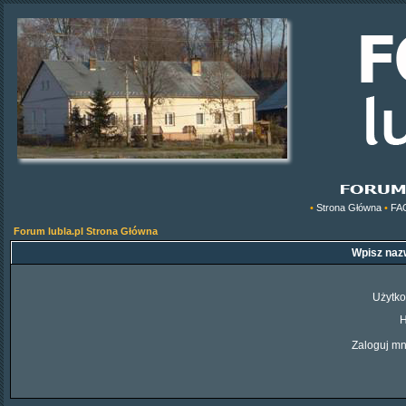
•
Strona Główna
•
FA
Forum lubla.pl Strona Główna
Wpisz nazw
Użytko
H
Zaloguj mn