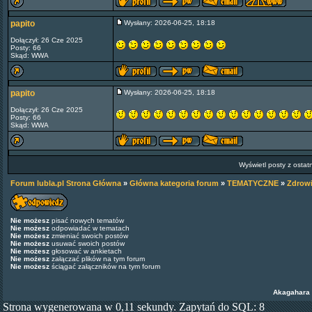
papito
Wysłany: 2026-06-25, 18:18
Dołączył: 26 Cze 2025
Posty: 66
Skąd: WWA
papito
Wysłany: 2026-06-25, 18:18
Dołączył: 26 Cze 2025
Posty: 66
Skąd: WWA
Wyświetl posty z ostat
Forum lubla.pl Strona Główna
»
Główna kategoria forum
»
TEMATYCZNE
»
Zdrow
Nie możesz
pisać nowych tematów
Nie możesz
odpowiadać w tematach
Nie możesz
zmieniać swoich postów
Nie możesz
usuwać swoich postów
Nie możesz
głosować w ankietach
Nie możesz
załączać plików na tym forum
Nie możesz
ściągać załączników na tym forum
Akagahara
Strona wygenerowana w 0,11 sekundy. Zapytań do SQL: 8