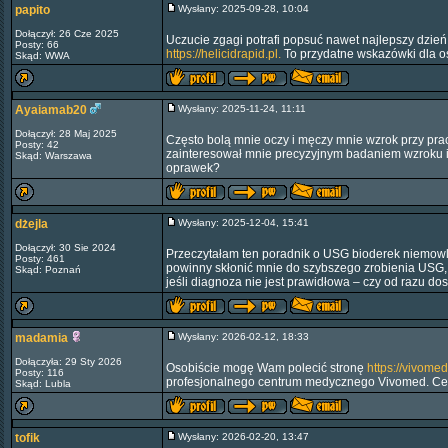
papito
Wysłany: 2025-09-28, 10:04
Dołączył: 26 Cze 2025
Uczucie zgagi potrafi popsuć nawet najlepszy dzień,
Posty: 66
https://helicidrapid.pl.
To przydatne wskazówki dla o
Skąd: WWA
Ayaiamab20
Wysłany: 2025-11-24, 11:11
Dołączył: 28 Maj 2025
Często bolą mnie oczy i męczy mnie wzrok przy pra
Posty: 42
zainteresował mnie precyzyjnym badaniem wzroku i
Skąd: Warszawa
oprawek?
dżejla
Wysłany: 2025-12-04, 15:41
Dołączył: 30 Sie 2024
Przeczytałam ten poradnik o USG bioderek niemowl
Posty: 461
powinny skłonić mnie do szybszego zrobienia USG, z
Skąd: Poznań
jeśli diagnoza nie jest prawidłowa – czy od razu do
madamia
Wysłany: 2026-02-12, 18:33
Dołączyła: 29 Sty 2026
Osobiście mogę Wam polecić stronę
https://vivome
Posty: 116
profesjonalnego centrum medycznego Vivomed. Cent
Skąd: Lubla
tofik
Wysłany: 2026-02-20, 13:47