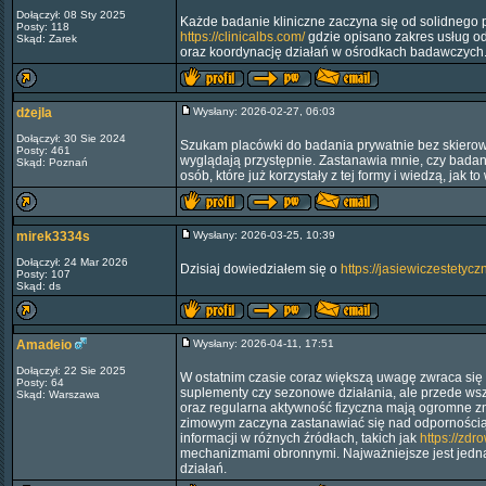
Dołączył: 08 Sty 2025
Każde badanie kliniczne zaczyna się od solidnego 
Posty: 118
https://clinicalbs.com/
gdzie opisano zakres usług od
Skąd: Zarek
oraz koordynację działań w ośrodkach badawczych. 
dżejla
Wysłany: 2026-02-27, 06:03
Dołączył: 30 Sie 2024
Szukam placówki do badania prywatnie bez skierow
Posty: 461
wyglądają przystępnie. Zastanawia mnie, czy badan
Skąd: Poznań
osób, które już korzystały z tej formy i wiedzą, jak 
mirek3334s
Wysłany: 2026-03-25, 10:39
Dołączył: 24 Mar 2026
Dzisiaj dowiedziałem się o
https://jasiewiczestetyczn
Posty: 107
Skąd: ds
Amadeio
Wysłany: 2026-04-11, 17:51
Dołączył: 22 Sie 2025
W ostatnim czasie coraz większą uwagę zwraca się 
Posty: 64
suplementy czy sezonowe działania, ale przede wsz
Skąd: Warszawa
oraz regularna aktywność fizyczna mają ogromne zna
zimowym zaczyna zastanawiać się nad odpornością, 
informacji w różnych źródłach, takich jak
https://zdr
mechanizmami obronnymi. Najważniejsze jest jedna
działań.