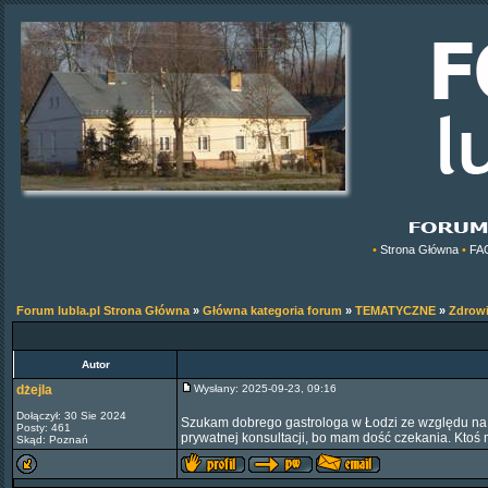
•
Strona Główna
•
FA
Forum lubla.pl Strona Główna
»
Główna kategoria forum
»
TEMATYCZNE
»
Zdrow
Autor
dżejla
Wysłany: 2025-09-23, 09:16
Dołączył: 30 Sie 2024
Szukam dobrego gastrologa w Łodzi ze względu na 
Posty: 461
prywatnej konsultacji, bo mam dość czekania. Ktoś
Skąd: Poznań