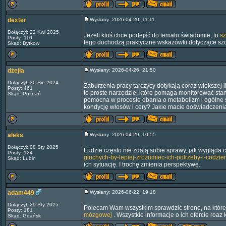
dexter
Wysłany: 2026-04-20, 11:11
Dołączył: 22 Kwi 2025
Jeżeli ktoś chce podejść do tematu świadomie, to
sz
Posty: 110
tego dochodzą praktyczne wskazówki dotyczące szcz
Skąd: Bytkow
dżejla
Wysłany: 2026-04-26, 21:50
Dołączył: 30 Sie 2024
Zaburzenia pracy tarczycy dotykają coraz większej 
Posty: 461
to proste narzędzie, które pomaga monitorować stan
Skąd: Poznań
pomocna w procesie dbania o metabolizm i ogólne
kondycję włosów i cery? Jakie macie doświadczen
aleks
Wysłany: 2026-04-29, 10:55
Dołączył: 08 Sty 2025
Ludzie często nie zdają sobie sprawy, jak wygląda
Posty: 124
gluchych-by-lepiej-zrozumiec-ich-potrzeby-i-codzi
Skąd: Lubin
ich sytuację. I trochę zmienia perspektywę.
adam449
Wysłany: 2026-06-22, 19:18
Dołączył: 29 Sty 2025
Polecam Wam wszystkim sprawdzić stronę, na które
Posty: 181
mózgowej
. Wszystkie informacje o ich ofercie roaz 
Skąd: Gdańsk