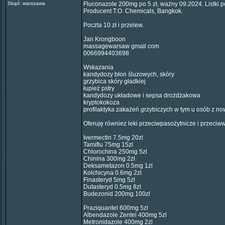
Skąd: warszawa
Fluconazole 200mg po 5 zł, ważny 09.2024. Listki p
Producent T.O. Chemicals, Bangkok.
Poczta 10 zł i przelew.
Jan Krongboon
massagewarsaw gmail com
0066994403698
Wskazania
kandydozy błon śluzowych, skóry
grzybica skóry gładkiej
łupież pstry
kandydozy układowe i sepsa drożdżakowa
kryptokokoza
profilaktyka zakażeń grzybiczych w tym u osób z n
Oferuję równiez leki przeciwpasożytnicze i przeciw
Ivermectin 7.5mg 20zl
Tamiflu 75mg 15zl
Chlorochina 250mg 5zl
Chinina 300mg 2zl
Deksametazon 0.5mg 1zl
Kolchicyna 0.6mg 2zl
Finasteryd 5mg 5zl
Dutasteryd 0.5mg 8zl
Budezonid 200mg 100zl
Praziquantel 600mg 5zl
Albendazole Zentel 400mg 5zl
Metronidazole 400mg 2zl