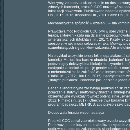
Wierzymy, że poprzez skupienie się na dostosowan
zdrowych komórek), protokół COC może być skuteczn
lokalizacji nowotworu. Publikowane badania epidemi
i in., 2015, 2016; Iliopoulos i in., 2011; Lamb i in., 2
Mechanistyczna spójność w działaniu – siła kombin
Prawdziwa moc Protokołu COC tkwi w specyficznej k
terapii, z których każda ma działanie przeciwnowot
synergistycznych (Mokhtari i in., 2017). Każdy lek
sposobie, w jaki mogą celować w raka. Mówiąc pro
uzupełniających się punktów widzenia. A to wielok
Na przykład wszystkie cztery leki mogą atakować r
komórkę. Metformina bardzo utrudnia „bateriom” ko
podczas gdy doksycyklina blokuje maszynerię komórk
następnie zmieniać ekspresję genów komórek macier
a mebendazol może zakłócać wiele innych proces
(Hothi i in. ., 2012; Hou i in., 2015). Łącząc razem
„słabych punktach”. Podobnie jak uderzenie jeden-d
Badania laboratoryjne zaczynają podkreślać skute
połączenie statyny i metforminy znacznie zmniejszył
obserwacyjne wykazały również potencjalnie „synergi
2012; Nimako i in., 2017). Obecnie trwa badanie kl
program badawczy METRICS, aby przyspieszyć bada
Długotrwała terapia wspomagająca
Protokół COC został zaprojektowany przede wszyst
Ponieważ jednak leczenie metaboliczne zgodnie z 
podtrzymującego po zakończeniu standardowego lec