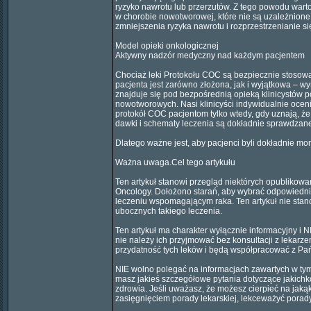
ryzyko nawrotu lub przerzutów. Z tego powodu war
w chorobie nowotworowej, które nie są uzależnione
zmniejszenia ryzyka nawrotu i rozprzestrzenianie si
Model opieki onkologicznej
Aktywny nadzór medyczny nad każdym pacjentem
Chociaż leki Protokołu COC są bezpiecznie stosowa
pacjenta jest zarówno złożona, jak i wyjątkowa – w
znajduje się pod bezpośrednią opieką klinicystów 
nowotworowych. Nasi klinicyści indywidualnie ocen
protokół COC pacjentom tylko wtedy, gdy uznają, że
dawki i schematy leczenia są dokładnie sprawdzan
Dlatego ważne jest, aby pacjenci byli dokładnie mon
Ważna uwaga.Cel tego artykułu
Ten artykuł stanowi przegląd niektórych opublikowa
Oncology. Dołożono starań, aby wybrać odpowiednie
leczeniu wspomagającym raka. Ten artykuł nie sta
ubocznych takiego leczenia.
Ten artykuł ma charakter wyłącznie informacyjny i
nie należy ich przyjmować bez konsultacji z leka
przydatność tych leków i będą współpracować z Pa
NIE wolno polegać na informacjach zawartych w tym 
masz jakieś szczegółowe pytania dotyczące jakichk
zdrowia. Jeśli uważasz, że możesz cierpieć na jaką
zasięgnięciem porady lekarskiej, lekceważyć porady