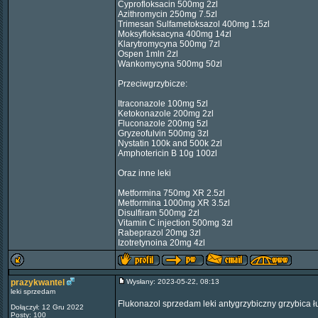
Cyprofloksacin 500mg 2zl
Azithromycin 250mg 7.5zl
Trimesan Sulfametoksazol 400mg 1.5zl
Moksyfloksacyna 400mg 14zl
Klarytromycyna 500mg 7zl
Ospen 1mln 2zl
Wankomycyna 500mg 50zl
Przeciwgrzybicze:
Itraconazole 100mg 5zl
Ketokonazole 200mg 2zl
Fluconazole 200mg 5zl
Gryzeofulvin 500mg 3zl
Nystatin 100k and 500k 2zl
Amphotericin B 10g 100zl
Oraz inne leki
Metformina 750mg XR 2.5zl
Metformina 1000mg XR 3.5zl
Disulfiram 500mg 2zl
Vitamin C injection 500mg 3zl
Rabeprazol 20mg 3zl
Izotretynoina 20mg 4zl
prazykwantel
Wysłany: 2023-05-22, 08:13
leki sprzedam
Flukonazol sprzedam leki antygrzybiczny grzybica
Dołączył: 12 Gru 2022
Posty: 100