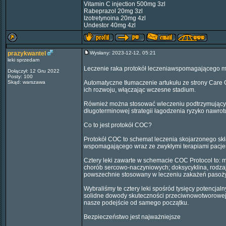
Vitamin C injection 500mg 3zl
Rabeprazol 20mg 3zl
Izotretynoina 20mg 4zl
Undestor 40mg 4zl
prazykwantel
Wysłany: 2023-12-12, 05:21
leki sprzedam
Leczenie raka protokół leczeniawspomagającego m
Dołączył: 12 Gru 2022
Posty: 100
Skąd: warszawa
Automatyczne tłumaczenie artukułu ze strony Care 
ich rozwoju, włączając wczesne stadium.
Również można stosować wleczeniu podtrzymującym
długoterminowej strategii łagodzenia ryzyko nawrot
Co to jest protokół COC?
Protokół COC to schemat leczenia skojarzonego skł
wspomagającego wraz ze zwykłymi terapiami pacjent
Cztery leki zawarte w schemacie COC Protocol to: m
chorób sercowo-naczyniowych; doksycyklina, rodzaj a
powszechnie stosowany w leczeniu zakażeń pasożytn
Wybraliśmy te cztery leki spośród tysięcy potencja
solidne dowody skuteczności przeciwnowotworowej, 
nasze podejście od samego początku.
Bezpieczeństwo jest najważniejsze