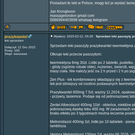
Posiadam te leki w Polsce, mogę też je wysłać taniej
Jan Krongboon
massagelondon gmail com
0066994403698 whatsap telegram
prazykwantel
Wysłany: 2025-02-12, 05:26
Sprzedam leki pasozyty p
leki sprzedam
Sprzedam leki pasozyty prazykwantel iwermektyna 
Dołączył: 12 Gru 2022
Posty: 100
Skąd: warszawa
Oferuje leki przeciw pasozytom:
Iwermektyna 6mg 30zł. Listki po 2 tabletki, pudelko, 
- glisty (ogólnie robaki obłe), nużeniec, świerzb, w
masy ciała. Nie należy jeść na 2 h przed i 2 h po je
Zen Plus - lek kombinowany składający się z Iwerme
lek jest silniejszy od osobno podawanych Iwermety
Prazykwantel 600mg 7.5zł, ważny 11.2024, opakowan
- przywry, tasiemce. Podaje się od jednorazowej tab
Zentel Albendazol 400mg 10zł - obleńce, niektóre p
jednorazową dawkę leku 400 mg. W zarażeniach węgo
braku efektu po 3 tygodniach można leczenie powtó
Metronidazol 400mg 3zl, listki po 10 tabletek - pier
lamblioza.
Vermox Mebendazol 100mg 2zł, ważny 06.2026, odlic