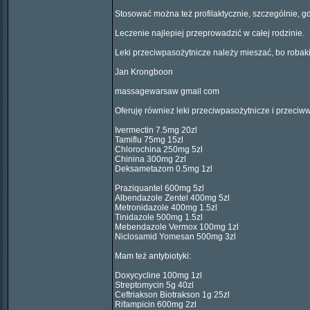
Stosować można też profilaktycznie, szczególnie, g
Leczenie najlepiej przeprowadzić w całej rodzinie.
Leki przeciwpasożytnicze należy mieszać, bo robaki
Jan Krongboon
massagewarsaw gmail com
Oferuję równiez leki przeciwpasożytnicze i przeciw
Ivermectin 7.5mg 20zl
Tamiflu 75mg 15zl
Chlorochina 250mg 5zl
Chinina 300mg 2zl
Deksametazom 0.5mg 1zl
Praziquantel 600mg 5zl
Albendazole Zentel 400mg 5zl
Metronidazole 400mg 1.5zl
Tinidazole 500mg 1.5zl
Mebendazole Vermox 100mg 1zl
Niclosamid Yomesan 500mg 3zl
Mam też antybiotyki:
Doxycycline 100mg 1zl
Streptomycin 5g 40zl
Ceftriakson Biotrakson 1g 25zl
Rifampicin 600mg 2zl