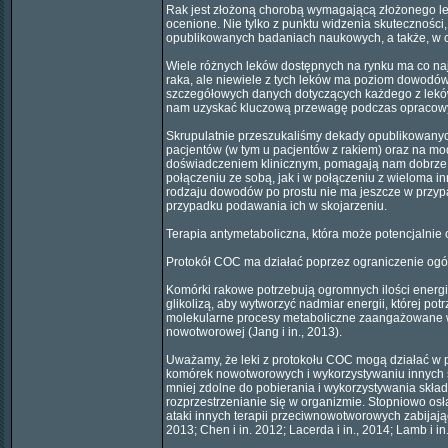
Rak jest złożoną chorobą wymagającą złożonego le
ocenione. Nie tylko z punktu widzenia skuteczności
opublikowanych badaniach naukowych, a także, w c
Wiele różnych leków dostępnych na rynku ma co na
raka, ale niewiele z tych leków ma poziom dowodów
szczegółowych danych dotyczących każdego z leków
nam uzyskać kluczową przewagę podczas opracow
Skrupulatnie przeszukaliśmy dekady opublikowanyc
pacjentów (w tym u pacjentów z rakiem) oraz na m
doświadczeniem klinicznym, pomagają nam dobrze zr
połączeniu ze sobą, jak i w połączeniu z wieloma 
rodzaju dowodów po prostu nie ma jeszcze w przyp
przypadku podawania ich w skojarzeniu.
Terapia antymetaboliczna, która może potencjalni
Protokół COC ma działać poprzez ograniczenie ogól
Komórki rakowe potrzebują ogromnych ilości energ
glikolizą, aby wytworzyć nadmiar energii, której p
molekularne procesy metaboliczne zaangażowane w 
nowotworowej (Jang i in., 2013).
Uważamy, że leki z protokołu COC mogą działać w p
komórek nowotworowych i wykorzystywaniu innych szl
mniej zdolne do pobierania i wykorzystywania skła
rozprzestrzenianie się w organizmie. Stopniowo osł
ataki innych terapii przeciwnowotworowych zabijając
2013; Chen i in. 2012; Lacerda i in., 2014; Lamb i in.