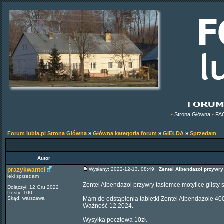
•
Strona Główna
•
FA
Forum lubla.pl Strona Główna
»
Główna kategoria forum
»
GIEŁDA
»
Sprzedam
Autor
prazykwantel
Wysłany: 2022-12-13, 08:49
Zentel Albendazol przywry
leki sprzedam
Zentel Albendazol przywry tasiemce motylice glisty
Dołączył: 12 Gru 2022
Posty: 100
Skąd: warszawa
Mam do odstąpienia tabletki Zentel Albendazole 400m
Ważność 12.2024.
Wysyłka pocztowa 10zł.