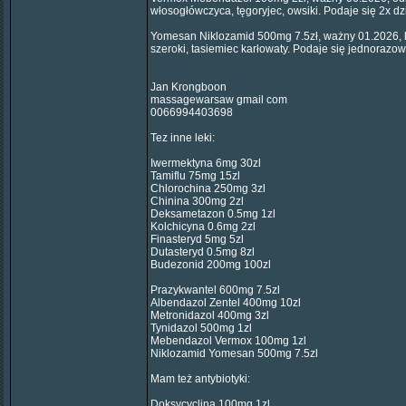
włosogłówczyca, tęgoryjec, owsiki. Podaje się 2x dzi
Yomesan Niklozamid 500mg 7.5zł, ważny 01.2026, li
szeroki, tasiemiec karłowaty. Podaje się jednorazo
Jan Krongboon
massagewarsaw gmail com
0066994403698
Tez inne leki:
Iwermektyna 6mg 30zl
Tamiflu 75mg 15zl
Chlorochina 250mg 3zl
Chinina 300mg 2zl
Deksametazon 0.5mg 1zl
Kolchicyna 0.6mg 2zl
Finasteryd 5mg 5zl
Dutasteryd 0.5mg 8zl
Budezonid 200mg 100zl
Prazykwantel 600mg 7.5zl
Albendazol Zentel 400mg 10zl
Metronidazol 400mg 3zl
Tynidazol 500mg 1zl
Mebendazol Vermox 100mg 1zl
Niklozamid Yomesan 500mg 7.5zl
Mam też antybiotyki:
Doksycyclina 100mg 1zl