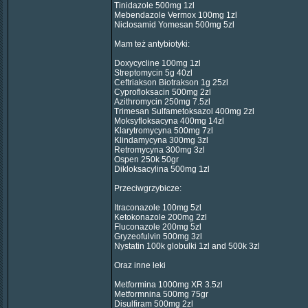
Tinidazole 500mg 1zl
Mebendazole Vermox 100mg 1zl
Niclosamid Yomesan 500mg 5zl
Mam też antybiotyki:
Doxycycline 100mg 1zl
Streptomycin 5g 40zl
Ceftriakson Biotrakson 1g 25zl
Cyprofloksacin 500mg 2zl
Azithromycin 250mg 7.5zl
Trimesan Sulfametoksazol 400mg 2zl
Moksyfloksacyna 400mg 14zl
Klarytromycyna 500mg 7zl
Klindamycyna 300mg 3zl
Retromycyna 300mg 3zl
Ospen 250k 50gr
Dikloksacylina 500mg 1zl
Przeciwgrzybicze:
Itraconazole 100mg 5zl
Ketokonazole 200mg 2zl
Fluconazole 200mg 5zl
Gryzeofulvin 500mg 3zl
Nystatin 100k globulki 1zl and 500k 3zl
Oraz inne leki
Metformina 1000mg XR 3.5zl
Metformnina 500mg 75gr
Disulfiram 500mg 2zl