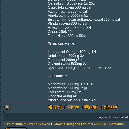
Ceftriakson Biotrakson 1g 25zl
Cyprofloksacyna 500mg 3zl
Azytromycyna 250mg 5zl
Amoksycylina 1000mg 5zl
Biseptol Trimesan Sulfametoksazol 960mg 2zl
Klindamycyna 300mg 3zl
Roksytromycyna 300mg 3zl
Ospen 250k 50gr
Tetracyklina 250mg 50gr
Przeciwgrzybicze:
Itraconazol Orungal 100mg 4zl
Ketokonazol 200mg 3zl
Fluconazol 200mg 5zl
Gryzeofulwina 500mg 2zl
Nystatyna 100k globulki 1zl and 500k 3zl
Oraz inne leki
Metformina 1000mg XR 3.5zl
Metformnina 500mg 75gr
Dysulfiram 500mg 3zl
Undestor 40mg 4zl
Alfadiol alfacalcidol 0.5mcg 4zl
Wyświetl posty z ostat
Forum lubla.pl Strona Główna
»
Główna kategoria forum
»
GIEŁDA
»
Sprzedam