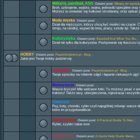
Militaria, paintball, ASG
Ostatni post:
Wkręty do warszt
Broń, uzbrojenie, wojsko, wojna, jednostki specjalne oraz
Możesz tu umawiać się kulkowe strzelaniny, oraz opisać ja
Moda męska
Ostatni post:
...
Dział dla mężczyzn, którzy chcą być modni i na czacie
stroju, na randkę, wypad do kina, pracy, szkoły itp. Tak
Kulturystyka
Ostatni post:
Baseball And What You Mu...
Dział nie tylko dla kulturystów. Pozbywanie się tłuszczu i
HOBBY
Ostatni post:
PtasimSzlakiem.pl - Blog...
Jakie jest Twoje hobby podziel się.
Fotografia
Ostatni post:
PtasimSzlakiem.pl - Blog...
Twoje sposoby na robienie zdjęć i łapanie ciekawych uję
Motoryzacja
Ostatni post:
...
Wasze bryczki! Mile widziane fotki. Tu możesz pisać o
traktory! Także taxy, ubezpieczenia, rejestracja i wszys
Zwierzęta
Psy, koty, chomiki, rybki czyli najogólniej mówiąc wasz
które im przygotowaliście.
Akwarystyka
Ostatni post:
A Practical Guide To Man...
Rybki, szybki i takie inne
Wędkarstwo
Ostatni post:
A Useful Help Guide Mana...