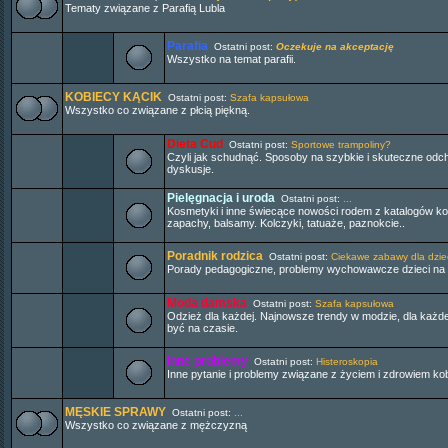
Tematy związane z Parafią Lubla
Parafia
Ostatni post:
Oczekuje na akceptację
Wszystko na temat parafii.
KOBIECY KĄCIK
Ostatni post:
Szafa kapsułowa
Wszystko co związane z płcią piękną.
Dieta Cud
Ostatni post:
Sportowe trampoliny?
Czyli jak schudnąć. Sposoby na szybkie i skuteczne odch
dyskusje.
Pielęgnacja i uroda
Ostatni post:
...
Kosmetyki i inne świecące nowości rodem z katalogów k
zapachy, balsamy. Kolczyki, tatuaże, paznokcie..
Poradnik rodzica
Ostatni post:
Ciekawe zabawy dla dziec
Porady pedagogiczne, problemy wychowawcze dzieci na o
Moda damska
Ostatni post:
Szafa kapsułowa
Odzież dla każdej. Najnowsze trendy w modzie, dla każde
być na czasie.
Inne problemy
Ostatni post:
Histeroskopia
Inne pytanie i problemy związane z życiem i zdrowiem kob
MĘSKIE SPRAWY
Ostatni post:
...
Wszystko co związane z mężczyzną