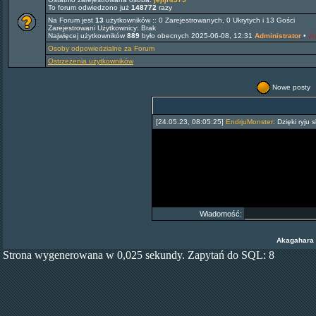
To forum odwiedzono już
148772
razy
Na Forum jest
13
użytkowników :: 0 Zarejestrowanych, 0 Ukrytych i 13 Gości
Zarejestrowani Użytkownicy: Brak
Najwięcej użytkowników
889
było obecnych 2025-06-08, 12:31
Administrator
•
Ju
Osoby odpowiedzialne za Forum
Ostrzeżenia użytkowników
Nowe posty
[24.05.23, 08:05:25]
EndrjuMonster
:
Dzięki ryju 
Wiadomość:
Akagahara
Strona wygenerowana w 0,025 sekundy. Zapytań do SQL: 8