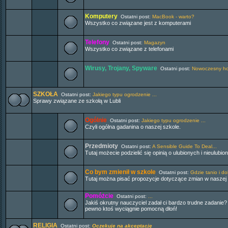
Komputery
Ostatni post:
MacBook - warto?
Wszystko co związane jest z komputerami
Telefony
Ostatni post:
Magazyn
Wszystko co związane z telefonami
Wirusy, Trojany, Spyware
Ostatni post:
Nowoczesny hos
SZKOŁA
Ostatni post:
Jakiego typu ogrodzenie ...
Sprawy związane ze szkołą w Lubli
Ogólnie
Ostatni post:
Jakiego typu ogrodzenie ...
Czyli ogólna gadanina o naszej szkole.
Przedmioty
Ostatni post:
A Sensible Guide To Deal...
Tutaj możecie podzielić się opinią o ulubionych i nieulub
Co bym zmienił w szkole
Ostatni post:
Gdzie tanio i do
Tutaj można pisać propozycje dotyczące zmian w naszej s
Pomóżcie
Ostatni post:
...
Jakiś okrutny nauczyciel zadał ci bardzo trudne zadanie?
pewno ktoś wyciągnie pomocną dłoń!
RELIGIA
Ostatni post:
Oczekuje na akceptację