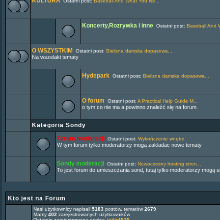
KULTURA
Ostatni post:
Baseball And What You Ne...
Koncerty,Rozrywka i inne
Ostatni post:
Baseball And 
O WSZYSTKIM
Ostatni post:
Bielizna damska dopasowa...
Na wszelaki tematy
Hydepark
Ostatni post:
Bielizna damska dopasowa...
O forum
Ostatni post:
A Practical Help Guide M...
o tym co nie ma a powinno znaleźć się na forum.
Kategoria Sondy
Forum moderacji
Ostatni post:
Wykończenie wnętrz
W tym forum tylko moderatorzy mogą zakładac nowe tematy
Sondy moderacji
Ostatni post:
Nowoczesny hosting stron...
To jest forum do umieszczania sond, tutaj tylko moderatorzy mogą 
Kto jest na Forum
Nasi użytkownicy napisali
5183
postów, tematów
2679
Mamy
402
zarejestrowanych użytkowników
Ostatnio zarejestrowana osoba:
jejijr4575