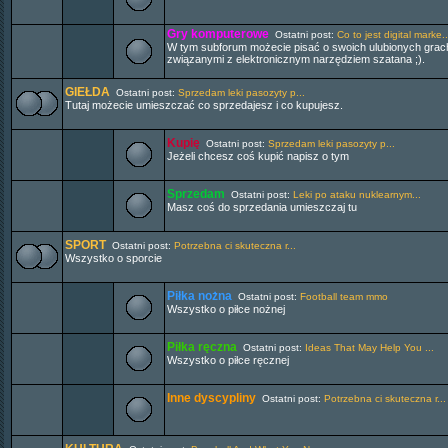
Gry komputerowe
Ostatni post:
Co to jest digital marke..
W tym subforum możecie pisać o swoich ulubionych grac
związanymi z elektronicznym narzędziem szatana ;).
GIEŁDA
Ostatni post:
Sprzedam leki pasozyty p...
Tutaj możecie umieszczać co sprzedajesz i co kupujesz.
Kupię
Ostatni post:
Sprzedam leki pasozyty p...
Jeżeli chcesz coś kupić napisz o tym
Sprzedam
Ostatni post:
Leki po ataku nuklearnym...
Masz coś do sprzedania umieszczaj tu
SPORT
Ostatni post:
Potrzebna ci skuteczna r...
Wszystko o sporcie
Piłka nożna
Ostatni post:
Football team mmo
Wszystko o piłce nożnej
Piłka ręczna
Ostatni post:
Ideas That May Help You ...
Wszystko o piłce ręcznej
Inne dyscypliny
Ostatni post:
Potrzebna ci skuteczna r...