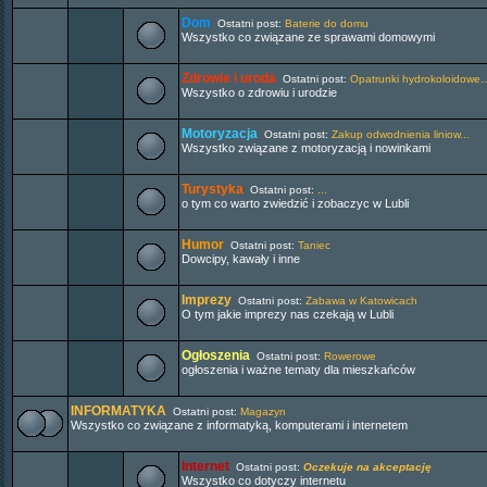
Dom
Ostatni post:
Baterie do domu
Wszystko co związane ze sprawami domowymi
Zdrowie i uroda
Ostatni post:
Opatrunki hydrokoloidowe..
Wszystko o zdrowiu i urodzie
Motoryzacja
Ostatni post:
Zakup odwodnienia liniow...
Wszystko związane z motoryzacją i nowinkami
Turystyka
Ostatni post:
...
o tym co warto zwiedzić i zobaczyc w Lubli
Humor
Ostatni post:
Taniec
Dowcipy, kawały i inne
Imprezy
Ostatni post:
Zabawa w Katowicach
O tym jakie imprezy nas czekają w Lubli
Ogłoszenia
Ostatni post:
Rowerowe
ogłoszenia i ważne tematy dla mieszkańców
INFORMATYKA
Ostatni post:
Magazyn
Wszystko co związane z informatyką, komputerami i internetem
Internet
Ostatni post:
Oczekuje na akceptację
Wszystko co dotyczy internetu