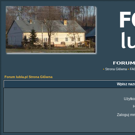
•
Strona Główna
•
FA
Forum lubla.pl Strona Główna
Wpisz nazw
Użytko
H
Zaloguj mn