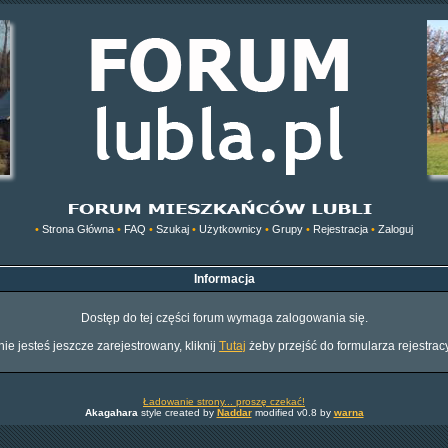
•
Strona Główna
•
FAQ
•
Szukaj
•
Użytkownicy
•
Grupy
•
Rejestracja
•
Zaloguj
Informacja
Dostęp do tej części forum wymaga zalogowania się.
nie jesteś jeszcze zarejestrowany, kliknij
Tutaj
żeby przejść do formularza rejestrac
Ładowanie strony... proszę czekać!
Akagahara
style created by
Naddar
modified v0.8 by
warna