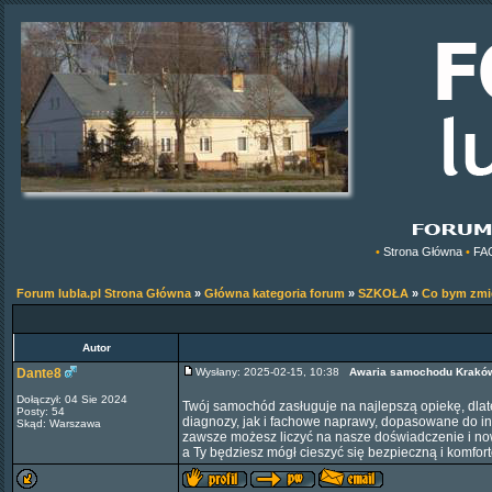
•
Strona Główna
•
FA
Forum lubla.pl Strona Główna
»
Główna kategoria forum
»
SZKOŁA
»
Co bym zmie
Autor
Dante8
Wysłany: 2025-02-15, 10:38
Awaria samochodu Krakó
Dołączył: 04 Sie 2024
Twój samochód zasługuje na najlepszą opiekę, dlat
Posty: 54
diagnozy, jak i fachowe naprawy, dopasowane do in
Skąd: Warszawa
zawsze możesz liczyć na nasze doświadczenie i no
a Ty będziesz mógł cieszyć się bezpieczną i komfo