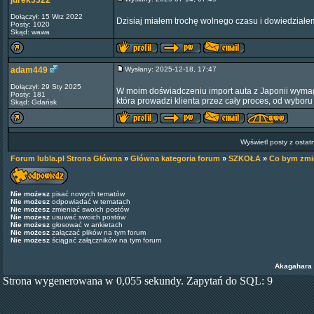
jurek3322
Dołączył: 15 Wrz 2022
Dzisiaj miałem trochę wolnego czasu i dowiedziałe
Posty: 1020
Skąd: wawa
adam449
Wysłany: 2025-12-18, 17:47
Dołączył: 29 Sty 2025
W moim doświadczeniu import auta z Japonii wyma
Posty: 181
która prowadzi klienta przez cały proces, od wyboru
Skąd: Gdańsk
Wyświetl posty z ostat
Forum lubla.pl Strona Główna
»
Główna kategoria forum
»
SZKOŁA
»
Co bym zmie
Nie możesz
pisać nowych tematów
Nie możesz
odpowiadać w tematach
Nie możesz
zmieniać swoich postów
Nie możesz
usuwać swoich postów
Nie możesz
głosować w ankietach
Nie możesz
załączać plików na tym forum
Nie możesz
ściągać załączników na tym forum
Akagahara
Strona wygenerowana w 0,055 sekundy. Zapytań do SQL: 9