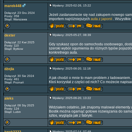
marek448
Wysłany: 2025-02-26, 15:22
Dołączył: 23 Gru 2024
Jeżeli zastanawiacie się nad zakupem nowego samoc
Posty: 358
importem najróżniejszych
auta z japonii
. Wszystkie 
Skąd: Warszawa
dexter
Wysłany: 2025-05-27, 08:39
Dołączył: 22 Kwi 2025
Gdy szukasz opon do samochodu osobowego, dostaw
Posty: 110
szeroki wybór ogumienia do różnych typów pojazd
Skąd: Bytkow
konkretnego auta.
dżejla
Wysłany: 2025-06-20, 11:16
Dołączył: 30 Sie 2024
A jak chodzi o mnie to mam problem z ładowaniem..
Posty: 461
Ktoś korzystał z części od nich? Co możecie napis
Skąd: Poznań
aleks
Wysłany: 2025-06-20, 13:22
Dołączył: 08 Sty 2025
Widziałem ostatnio, jak znajomy malował elementy a
Posty: 124
Bostik można ogarnąć gotowe rozwiązania do samodzi
Skąd: Lubin
sztos, wygląda jak z fabryki.
Wysłany: 2025-07-14, 07:49