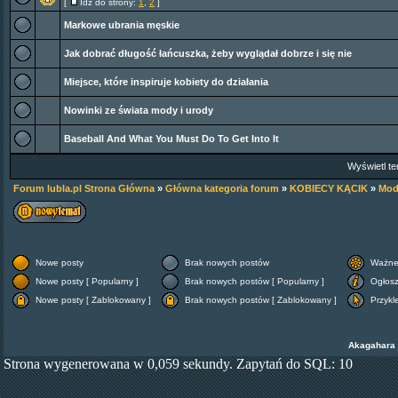
[
Idź do strony:
1
,
2
]
Markowe ubrania męskie
Jak dobrać długość łańcuszka, żeby wyglądał dobrze i się nie
Miejsce, które inspiruje kobiety do działania
Nowinki ze świata mody i urody
Baseball And What You Must Do To Get Into It
Wyświetl te
Forum lubla.pl Strona Główna
»
Główna kategoria forum
»
KOBIECY KĄCIK
»
Mod
Nowe posty
Brak nowych postów
Ważne
Nowe posty [ Popularny ]
Brak nowych postów [ Popularny ]
Ogłos
Nowe posty [ Zablokowany ]
Brak nowych postów [ Zablokowany ]
Przykl
Akagahara
Strona wygenerowana w 0,059 sekundy. Zapytań do SQL: 10