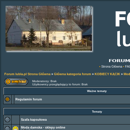
•
Strona Główna
•
FA
Forum lubla.pl Strona Główna
»
Główna kategoria forum
»
KOBIECY KĄCIK
»
Mod
Moderatorzy: Brak
Użytkownicy przeglądający to forum: Brak
Ważne tematy
Regulamin forum
Tematy
Szafa kapsułowa
Moda damska - sklepy online