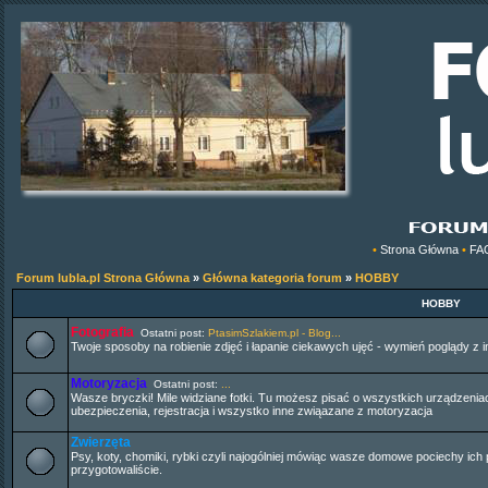
•
Strona Główna
•
FA
Forum lubla.pl Strona Główna
»
Główna kategoria forum
»
HOBBY
HOBBY
Fotografia
Ostatni post:
PtasimSzlakiem.pl - Blog...
Twoje sposoby na robienie zdjęć i łapanie ciekawych ujęć - wymień poglądy z 
Motoryzacja
Ostatni post:
...
Wasze bryczki! Mile widziane fotki. Tu możesz pisać o wszystkich urządzeni
ubezpieczenia, rejestracja i wszystko inne zwiąazane z motoryzacja
Zwierzęta
Psy, koty, chomiki, rybki czyli najogólniej mówiąc wasze domowe pociechy ich
przygotowaliście.