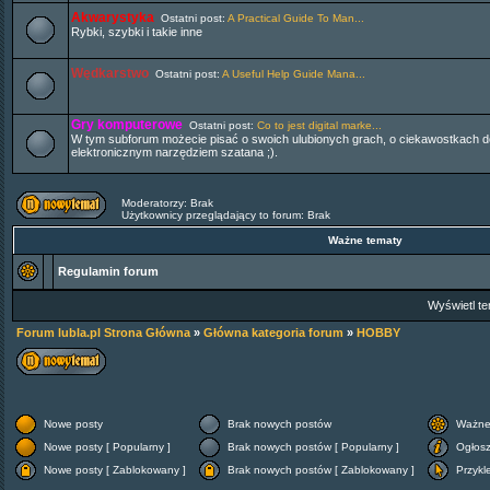
Akwarystyka
Ostatni post:
A Practical Guide To Man...
Rybki, szybki i takie inne
Wędkarstwo
Ostatni post:
A Useful Help Guide Mana...
Gry komputerowe
Ostatni post:
Co to jest digital marke...
W tym subforum możecie pisać o swoich ulubionych grach, o ciekawostkach 
elektronicznym narzędziem szatana ;).
Moderatorzy: Brak
Użytkownicy przeglądający to forum: Brak
Ważne tematy
Regulamin forum
Wyświetl te
Forum lubla.pl Strona Główna
»
Główna kategoria forum
»
HOBBY
Nowe posty
Brak nowych postów
Ważne
Nowe posty [ Popularny ]
Brak nowych postów [ Popularny ]
Ogłos
Nowe posty [ Zablokowany ]
Brak nowych postów [ Zablokowany ]
Przykl