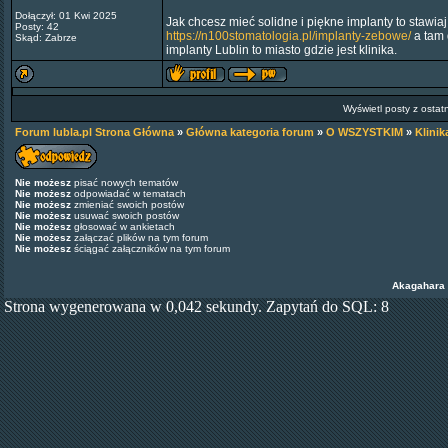
Dołączył: 01 Kwi 2025
Jak chcesz mieć solidne i piękne implanty to stawiaj
Posty: 42
https://n100stomatologia.pl/implanty-zebowe/
a tam 
Skąd: Zabrze
implanty Lublin to miasto gdzie jest klinika.
Wyświetl posty z ostat
Forum lubla.pl Strona Główna
»
Główna kategoria forum
»
O WSZYSTKIM
»
Klini
Nie możesz
pisać nowych tematów
Nie możesz
odpowiadać w tematach
Nie możesz
zmieniać swoich postów
Nie możesz
usuwać swoich postów
Nie możesz
głosować w ankietach
Nie możesz
załączać plików na tym forum
Nie możesz
ściągać załączników na tym forum
Akagahara
Strona wygenerowana w 0,042 sekundy. Zapytań do SQL: 8