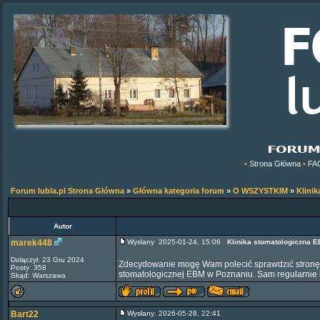
•
Strona Główna
•
FA
Forum lubla.pl Strona Główna
»
Główna kategoria forum
»
O WSZYSTKIM
»
Klini
Autor
marek448
Wysłany: 2025-01-24, 15:06
Klinika stomatologiczna 
Dołączył: 23 Gru 2024
Zdecydowanie mogę Wam polecić sprawdzić stron
Posty: 358
stomatologicznej EBM w Poznaniu. Sam regularnie k
Skąd: Warszawa
Bart22
Wysłany: 2026-05-28, 22:41