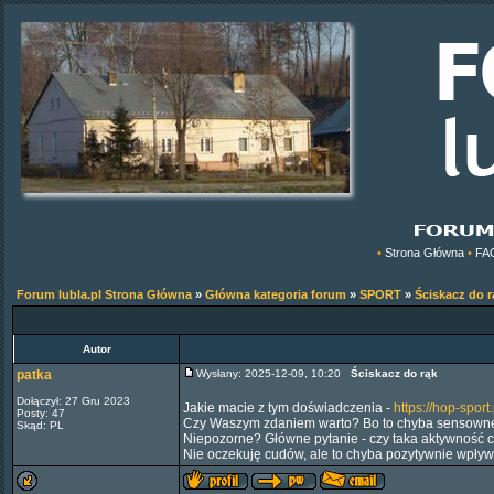
•
Strona Główna
•
FA
Forum lubla.pl Strona Główna
»
Główna kategoria forum
»
SPORT
»
Ściskacz do r
Autor
patka
Wysłany: 2025-12-09, 10:20
Ściskacz do rąk
Dołączył: 27 Gru 2023
Jakie macie z tym doświadczenia -
https://hop-sport
Posty: 47
Czy Waszym zdaniem warto? Bo to chyba sensowne 
Skąd: PL
Niepozorne? Główne pytanie - czy taka aktywność 
Nie oczekuję cudów, ale to chyba pozytywnie wpły