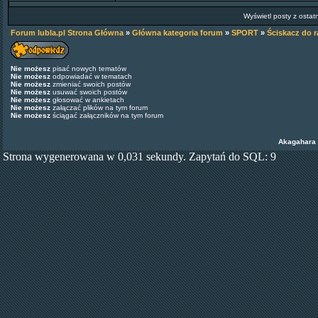
Wyświetl posty z ostat
Forum lubla.pl Strona Główna
»
Główna kategoria forum
»
SPORT
»
Ściskacz do r
Nie możesz
pisać nowych tematów
Nie możesz
odpowiadać w tematach
Nie możesz
zmieniać swoich postów
Nie możesz
usuwać swoich postów
Nie możesz
głosować w ankietach
Nie możesz
załączać plików na tym forum
Nie możesz
ściągać załączników na tym forum
Akagahara
Strona wygenerowana w 0,031 sekundy. Zapytań do SQL: 9