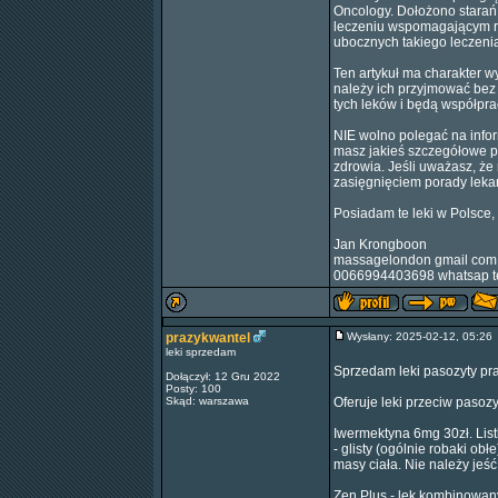
Oncology. Dołożono starań
leczeniu wspomagającym ra
ubocznych takiego leczeni
Ten artykuł ma charakter w
należy ich przyjmować bez
tych leków i będą współpr
NIE wolno polegać na infor
masz jakieś szczegółowe p
zdrowia. Jeśli uważasz, że
zasięgnięciem porady lekar
Posiadam te leki w Polsce, 
Jan Krongboon
massagelondon gmail com
0066994403698 whatsap t
prazykwantel
Wysłany: 2025-02-12, 05:2
leki sprzedam
Sprzedam leki pasozyty pr
Dołączył: 12 Gru 2022
Posty: 100
Skąd: warszawa
Oferuje leki przeciw pasoz
Iwermektyna 6mg 30zł. Listki
- glisty (ogólnie robaki ob
masy ciała. Nie należy jeść
Zen Plus - lek kombinowany