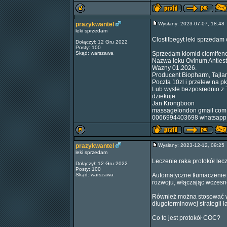
prazykwantel
Wysłany: 2023-07-07, 18:4
leki sprzedam
Clostilbegyt leki sprzedam
Dołączył: 12 Gru 2022
Posty: 100
Skąd: warszawa
Sprzedam klomid clomifene c
Nazwa leku Ovinum Antiest
Wazny 01.2026.
Producent Biopharm, Tajla
Poczta 10zl i przelew na pk
Lub wysle bezposrednio z Ta
dziekuje
Jan Krongboon
massagelondon gmail com
0066994403698 whatsapp
prazykwantel
Wysłany: 2023-12-12, 09:2
leki sprzedam
Leczenie raka protokół le
Dołączył: 12 Gru 2022
Posty: 100
Skąd: warszawa
Automatyczne tłumaczenie a
rozwoju, włączając wczesn
Również można stosować w
długoterminowej strategii 
Co to jest protokół COC?