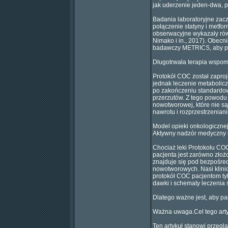
jak uderzenie jeden-dwa, p
Badania laboratoryjne zac
połączenie statyny i metfo
obserwacyjne wykazały równ
Nimako i in., 2017). Obecn
badawczy METRICS, aby pr
Długotrwała terapia wspo
Protokół COC został zapro
jednak leczenie metabolic
po zakończeniu standardow
przerzutów. Z tego powodu
nowotworowej, które nie s
nawrotu i rozprzestrzeniani
Model opieki onkologiczne
Aktywny nadzór medyczny
Chociaż leki Protokołu CO
pacjenta jest zarówno złoż
znajduje się pod bezpośre
nowotworowych. Nasi klinic
protokół COC pacjentom tyl
dawki i schematy leczenia
Dlatego ważne jest, aby pac
Ważna uwaga.Cel tego art
Ten artykuł stanowi przegl