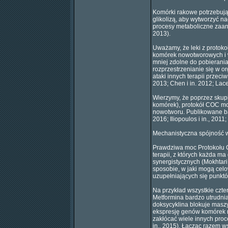
Komórki rakowe potrzebują
glikolizą, aby wytworzyć n
procesy metaboliczne zaan
2013).
Uważamy, że leki z protok
komórek nowotworowych i wy
mniej zdolne do pobierani
rozprzestrzenianie się w o
ataki innych terapii przec
2013; Chen i in. 2012; Lacer
Wierzymy, że poprzez skup
komórek), protokół COC moż
nowotworu. Publikowane bad
2016; Iliopoulos i in., 2011;
Mechanistyczna spójność w 
Prawdziwa moc Protokołu C
terapii, z których każda m
synergistycznych (Mokhtari
sposobie, w jaki mogą cel
uzupełniających się punkt
Na przykład wszystkie czt
Metformina bardzo utrudni
doksycyklina blokuje maszy
ekspresję genów komórek m
zakłócać wiele innych pro
in., 2015). Łącząc razem w