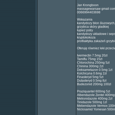
Jan Krongboon
massagewarsaw gmail co
0066994403698
Wskazania
kandydozy błon śluzowych,
grzybica skóry gładkiej
łupież pstry
kandydozy układowe i sep
kryptokokoza
profilaktyka zakażeń grzyb
Oferuję równiez leki przec
Ivermectin 7.5mg 20zl
Tamiflu 75mg 15zl
Chlorochina 250mg 5zl
Chinina 300mg 2zl
Deksametazon 0.5mg 1zl
Kolchicyna 0.6mg 2zl
Finasteryd 5mg 5zl
Dutasteryd 0.5mg 8zl
Budezonid 200mg 100zl
Praziquantel 600mg 5zl
Albendazole Zentel 400mg
Metronidazole 400mg 2zl
Tinidazole 500mg 1zl
Mebendazole Vermox 100m
Niclosamid Yomesan 500m