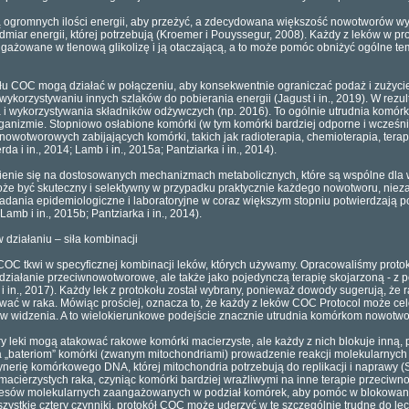
 ogromnych ilości energii, aby przeżyć, a zdecydowana większość nowotworów wy
admiar energii, której potrzebują (Kroemer i Pouyssegur, 2008). Każdy z leków w 
gażowane w tlenową glikolizę i ją otaczającą, a to może pomóc obniżyć ogólne te
ołu COC mogą działać w połączeniu, aby konsekwentnie ograniczać podaż i zużycie
korzystywaniu innych szlaków do pobierania energii (Jagust i in., 2019). W rezul
a i wykorzystywania składników odżywczych (np. 2016). To ogólnie utrudnia komó
rganizmie. Stopniowo osłabione komórki (w tym komórki bardziej odporne i wcześnie
iwnowotworowych zabijających komórki, takich jak radioterapia, chemioterapia, tera
da i in., 2014; Lamb i in., 2015a; Pantziarka i in., 2014).
ienie się na dostosowanych mechanizmach metabolicznych, które są wspólne dla 
e być skuteczny i selektywny w przypadku praktycznie każdego nowotworu, niezale
ania epidemiologiczne i laboratoryjne w coraz większym stopniu potwierdzają poten
 Lamb i in., 2015b; Pantziarka i in., 2014).
działaniu – siła kombinacji
OC tkwi w specyficznej kombinacji leków, których używamy. Opracowaliśmy protokó
a działanie przeciwnowotworowe, ale także jako pojedynczą terapię skojarzoną - z
 i in., 2017). Każdy lek z protokołu został wybrany, ponieważ dowody sugerują, ż
ować w raka. Mówiąc prościej, oznacza to, że każdy z leków COC Protocol może c
ów widzenia. A to wielokierunkowe podejście znacznie utrudnia komórkom nowotwo
ery leki mogą atakować rakowe komórki macierzyste, ale każdy z nich blokuje inn
a „bateriom” komórki (zwanym mitochondriami) prowadzenie reakcji molekularnych
nerię komórkowego DNA, której mitochondria potrzebują do replikacji i naprawy (S
acierzystych raka, czyniąc komórki bardziej wrażliwymi na inne terapie przeciw
cesów molekularnych zaangażowanych w podział komórek, aby pomóc w blokowaniu w
szystkie cztery czynniki, protokół COC może uderzyć w te szczególnie trudne do l