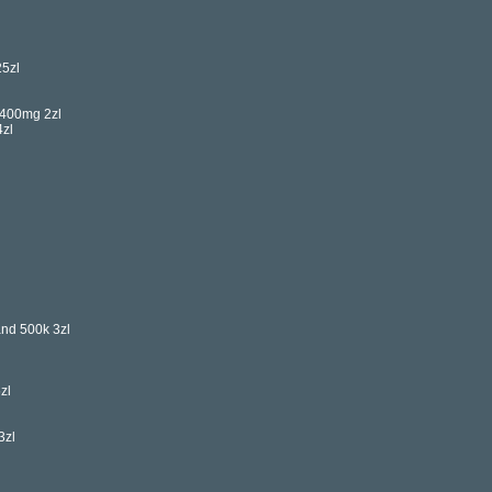
25zl
 400mg 2zl
zl
and 500k 3zl
zl
3zl