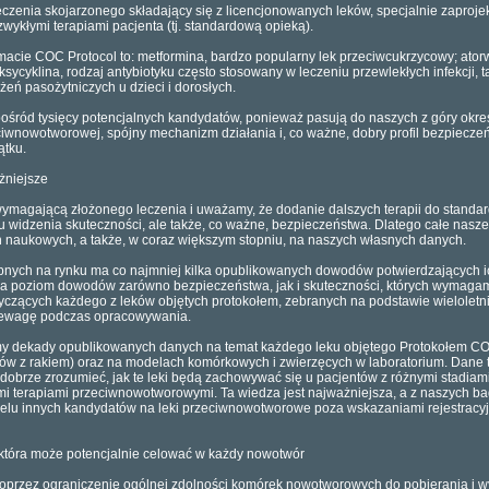
eczenia skojarzonego składający się z licencjonowanych leków, specjalnie zapro
ykłymi terapiami pacjenta (tj. standardową opieką).
macie COC Protocol to: metformina, bardzo popularny lek przeciwcukrzycowy; atorw
ycyklina, rodzaj antybiotyku często stosowany w leczeniu przewlekłych infekcji, t
eń pasożytniczych u dzieci i dorosłych.
spośród tysięcy potencjalnych kandydatów, ponieważ pasują do naszych z góry okreś
wnowotworowej, spójny mechanizm działania i, co ważne, dobry profil bezpieczeńs
ątku.
żniejsze
wymagającą złożonego leczenia i uważamy, że dodanie dalszych terapii do stand
tu widzenia skuteczności, ale także, co ważne, bezpieczeństwa. Dlatego całe nasz
naukowych, a także, w coraz większym stopniu, na naszych własnych danych.
pnych na rynku ma co najmniej kilka opublikowanych dowodów potwierdzających i
ma poziom dowodów zarówno bezpieczeństwa, jak i skuteczności, których wymagamy 
czących każdego z leków objętych protokołem, zebranych na podstawie wieloletn
zewagę podczas opracowywania.
my dekady opublikowanych danych na temat każdego leku objętego Protokołem COC
tów z rakiem) oraz na modelach komórkowych i zwierzęcych w laboratorium. Dane
obrze zrozumieć, jak te leki będą zachowywać się u pacjentów z różnymi stadiami 
mi terapiami przeciwnowotworowymi. Ta wiedza jest najważniejsza, a z naszych b
elu innych kandydatów na leki przeciwnowotworowe poza wskazaniami rejestracy
 która może potencjalnie celować w każdy nowotwór
przez ograniczenie ogólnej zdolności komórek nowotworowych do pobierania i wyk