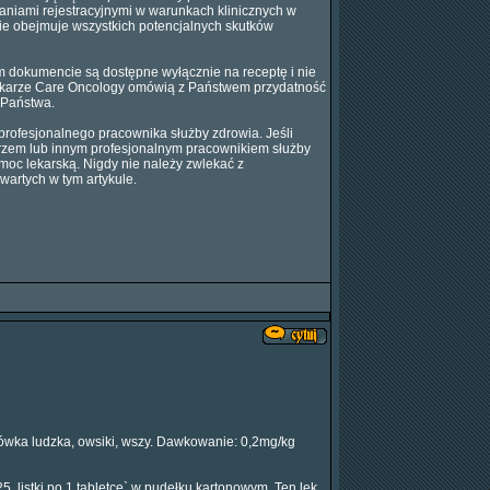
aniami rejestracyjnymi w warunkach klinicznych w
ie obejmuje wszystkich potencjalnych skutków
m dokumencie są dostępne wyłącznie na receptę i nie
 Lekarze Care Oncology omówią z Państwem przydatność
 Państwa.
 profesjonalnego pracownika służby zdrowia. Jeśli
arzem lub innym profesjonalnym pracownikiem służby
moc lekarską. Nigdy nie należy zwlekać z
wartych w tym artykule.
sogłówka ludzka, owsiki, wszy. Dawkowanie: 0,2mg/kg
, listki po 1 tabletce` w pudełku kartonowym. Ten lek