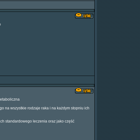
e
etaboliczna
o na wszystkie rodzaje raka i na każdym stopniu ich
h standardowego leczenia oraz jako część