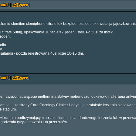
8
 clomid clomifen clomiphene citrate lek bezplodnosc odblok owulacja jajeczkowani
itrate 50mg, opakowanie 10 tabletek, jeden listek. Po 50zl za listek.
rogen.
ndia.
o.
jlandii - poczta rejestrowana 40zl idzie 10-15 dni.
5
czeniawspomagającego metformina statyny mebendazol doksycyklinaTerapia antym
rtukułu ze strony Care Oncology Clinic z Lodynu, o protokole leczenia stosowaneg
e stadium.
leczeniu podtrzymującym po zakończeniu standardowego leczenia lub w przerwac
łagodzenia ryzyko nawrotu lub przerzutów.