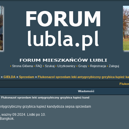
•
Strona Główna
•
FAQ
•
Szukaj
•
Użytkownicy
•
Grupy
•
Rejestracja
•
Zaloguj
»
GIEŁDA
»
Sprzedam
»
Flukonazol sprzedam leki antygrzybiczny grzybica łupież k
Fluko
Wiadomość
7
Flukonazol sprzedam leki antygrzybiczny grzybica łupież kand
antygrzybiczny grzybica łupież kandydoza sepsa sprzedam
 ważny 09.2024. Listki po 10.
 Bangkok.