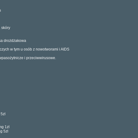
m
 skóry
sa drożdżakowa
iczych w tym u osób z nowotworami i AIDS
iwpasożytnicze i przeciwwirusowe.
 5zl
g 1zl
g 5zl