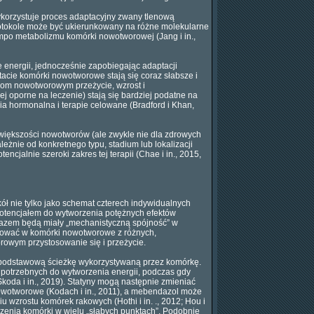
korzystuje proces adaptacyjny zwany tlenową
protokole może być ukierunkowany na różne molekularne
mpo metabolizmu komórki nowotworowej (Jang i in.,
 energii, jednocześnie zapobiegając adaptacji
tacie komórki nowotworowe stają się coraz słabsze i
rkom nowotworowym przeżycie, wzrost i
j oporne na leczenie) stają się bardziej podatne na
pia hormonalna i terapie celowane (Bradford i Khan,
większości nowotworów (ale zwykle nie dla zdrowych
żnie od konkretnego typu, stadium lub lokalizacji
cjalnie szeroki zakres tej terapii (Chae i in., 2015,
ł nie tylko jako schemat czterech indywidualnych
 potencjałem do wytworzenia potężnych efektów
e razem będą miały „mechanistyczną spójność” w
elować w komórki nowotworowe z różnych,
rowym przystosowanie się i przeżycie.
ą, podstawową ścieżkę wykorzystywaną przez komórkę.
 potrzebnych do wytworzenia energii, podczas gdy
koda i in., 2019). Statyny mogą następnie zmieniać
nowotworowe (Kodach i in., 2011), a mebendazol może
zrostu komórek rakowych (Hothi i in. ., 2012; Hou i
eczenia komórki w wielu „słabych punktach”. Podobnie