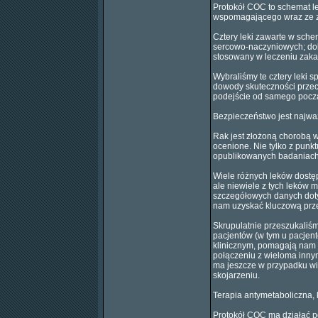
Protokół COC to schemat l
wspomagającego wraz ze zw
Cztery leki zawarte w sche
sercowo-naczyniowych; doks
stosowany w leczeniu zakaż
Wybraliśmy te cztery leki 
dowody skuteczności przeci
podejście od samego pocz
Bezpieczeństwo jest najwa
Rak jest złożoną chorobą 
ocenione. Nie tylko z punk
opublikowanych badaniach 
Wiele różnych leków dostę
ale niewiele z tych leków 
szczegółowych danych doty
nam uzyskać kluczową pr
Skrupulatnie przeszukaliś
pacjentów (w tym u pacjen
klinicznym, pomagają nam d
połączeniu z wieloma inny
ma jeszcze w przypadku wi
skojarzeniu.
Terapia antymetaboliczna,
Protokół COC ma działać po