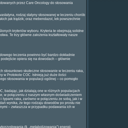
jektowanych przez Care Oncology do stosowania
astatyna, rodzaj statyny stosowanej w leczeniu chorób
akich jak trądzik; oraz mebendazol, lek powszechnie
lonych kryteriów wyboru. Kryteria te obejmują solidne
twa. Te trzy główne założenia kształtowały nasze
ardowego leczenia powinno być bardzo dokładnie
e podejście opiera się na dowodach – głównie
ch stosunkowo skuteczne stosowanie w leczeniu raka,
w Protokole COC. Istnieją już duże ilości
iego stosowania w populacji ogólnej – co pomogło
, badając, jak działają one w różnych populacjach
 te, w połączeniu z naszym własnym doświadczeniem
i typami raka, zarówno w połączeniu ze sobą, jak i w
adań wynika, że tego rodzaju dowodów po prostu nie
jnymi – zwłaszcza w przypadku podawania ich w
orzystywania (tj. „metabolizowania”) energii.