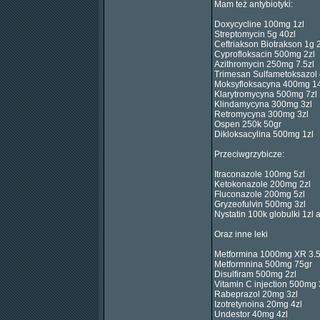
Mam też antybiotyki:
Doxycycline 100mg 1zl
Streptomycin 5g 40zl
Ceftriakson Biotrakson 1g 
Cyprofloksacin 500mg 2zl
Azithromycin 250mg 7.5zl
Trimesan Sulfametoksazol
Moksyfloksacyna 400mg 14
Klarytromycyna 500mg 7zl
Klindamycyna 300mg 3zl
Retromycyna 300mg 3zl
Ospen 250k 50gr
Dikloksacylina 500mg 1zl
Przeciwgrzybicze:
Itraconazole 100mg 5zl
Ketokonazole 200mg 2zl
Fluconazole 200mg 5zl
Gryzeofulvin 500mg 3zl
Nystatin 100k globulki 1zl 
Oraz inne leki
Metformina 1000mg XR 3.5
Metformnina 500mg 75gr
Disulfiram 500mg 2zl
Vitamin C injection 500mg 
Rabeprazol 20mg 3zl
Izotretynoina 20mg 4zl
Undestor 40mg 4zl