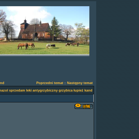
and
Poprzedni temat
Następny temat
::
nazol sprzedam leki antygrzybiczny grzybica łupież kand