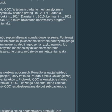
ości.
tokołu COC. W jednym badaniu mechanistycznym
 czynników osobno (Wang i in., 2017). Badania
 i in., 2014; Danzig i in., 2015; Lehman i in., 2012;
2874430), a także utworzono nasz własny program
iu raka.
omóc zoptymalizować standardowe leczenie. Ponieważ
ać ten protokół jakoschemat leczenia podtrzymującego
minowej strategii łagodzenia ryzyko nawrotu lub
korzystne mechanizmy działania w chorobie
ezależnie przyczynić się do zmniejszenia ryzyka
one skutków ubocznych. Ponadto sytuacja każdego
acjent, który trafia do Poradni Opieki Onkologicznej
ywania leków z Protokołu COC w kontekście chorób
 protokołu COC u każdego pacjenta. Będą zalecać
okół COC jest dostosowana do potrzeb pacjenta, a
re składają się na opatentowany protokół Care