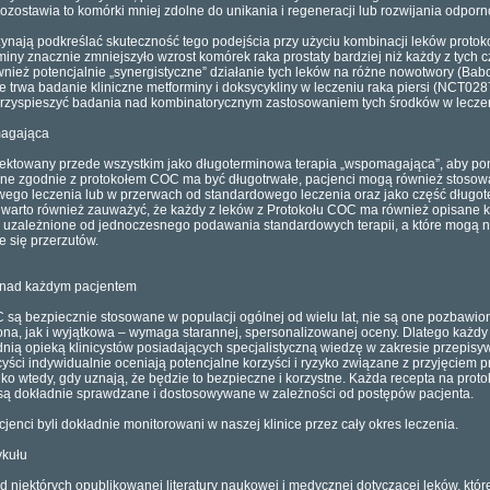
ozostawia to komórki mniej zdolne do unikania i regeneracji lub rozwijania odporn
zynają podkreślać skuteczność tego podejścia przy użyciu kombinacji leków pro
rminy znacznie zmniejszyło wzrost komórek raka prostaty bardziej niż każdy z tych
ież potencjalnie „synergistyczne” działanie tych leków na różne nowotwory (Babcook
ie trwa badanie kliniczne metforminy i doksycykliny w leczeniu raka piersi (NCT0
zyspieszyć badania nad kombinatorycznym zastosowaniem tych środków w leczen
magająca
jektowany przede wszystkim jako długoterminowa terapia „wspomagająca”, aby p
zne zgodnie z protokołem COC ma być długotrwałe, pacjenci mogą również stosow
ego leczenia lub w przerwach od standardowego leczenia oraz jako część długoter
 warto również zauważyć, że każdy z leków z Protokołu COC ma również opisane 
ą uzależnione od jednoczesnego podawania standardowych terapii, a które mogą ni
e się przerzutów.
j
 nad każdym pacjentem
C są bezpiecznie stosowane w populacji ogólnej od wielu lat, nie są one pozbawi
ona, jak i wyjątkowa – wymaga starannej, spersonalizowanej oceny. Dlatego każdy p
dnią opieką klinicystów posiadających specjalistyczną wiedzę w zakresie przepis
yści indywidualnie oceniają potencjalne korzyści i ryzyko związane z przyjęciem
ko wtedy, gdy uznają, że będzie to bezpieczne i korzystne. Każda recepta na prot
 są dokładnie sprawdzane i dostosowywane w zależności od postępów pacjenta.
jenci byli dokładnie monitorowani w naszej klinice przez cały okres leczenia.
ykułu
ąd niektórych opublikowanej literatury naukowej i medycznej dotyczącej leków, któ