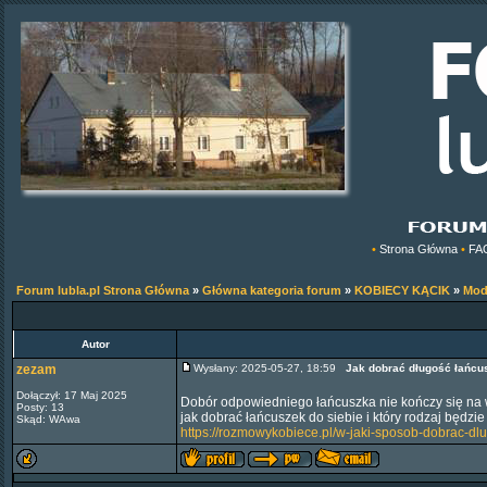
•
Strona Główna
•
FA
Forum lubla.pl Strona Główna
»
Główna kategoria forum
»
KOBIECY KĄCIK
»
Mod
Autor
zezam
Wysłany: 2025-05-27, 18:59
Jak dobrać długość łańcus
Dołączył: 17 Maj 2025
Dobór odpowiedniego łańcuszka nie kończy się na wy
Posty: 13
jak dobrać łańcuszek do siebie i który rodzaj będzie 
Skąd: WAwa
https://rozmowykobiece.pl/w-jaki-sposob-dobrac-dlu