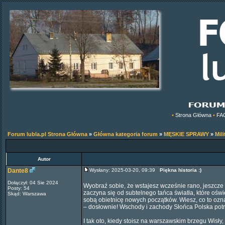
•
Strona Główna
•
FA
Forum lubla.pl Strona Główna
»
Główna kategoria forum
»
MĘSKIE SPRAWY
»
Mili
Autor
Dante8
Wysłany: 2025-03-20, 09:39
Piękna historia :)
Dołączył: 04 Sie 2024
Wyobraź sobie, że wstajesz wcześnie rano, jeszcze 
Posty: 54
zaczyna się od subtelnego tańca światła, które oświ
Skąd: Warszawa
sobą obietnicę nowych początków. Wiesz, co to oz
– dosłownie! Wschody i zachody Słońca Polska potra
I tak oto, kiedy stoisz na warszawskim brzegu Wisły