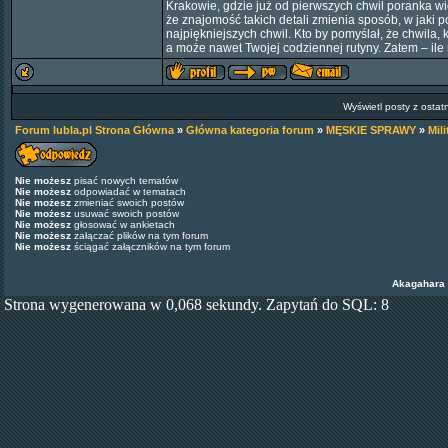
Krakowie, gdzie już od pierwszych chwil poranka wi
że znajomość takich detali zmienia sposób, w jaki po
najpiękniejszych chwil. Kto by pomyślał, że chwila
a może nawet Twojej codziennej rutyny. Zatem – ile
Wyświetl posty z ostat
Forum lubla.pl Strona Główna
»
Główna kategoria forum
»
MĘSKIE SPRAWY
»
Mili
Nie możesz
pisać nowych tematów
Nie możesz
odpowiadać w tematach
Nie możesz
zmieniać swoich postów
Nie możesz
usuwać swoich postów
Nie możesz
głosować w ankietach
Nie możesz
załączać plików na tym forum
Nie możesz
ściągać załączników na tym forum
Akagahara
Strona wygenerowana w 0,068 sekundy. Zapytań do SQL: 8