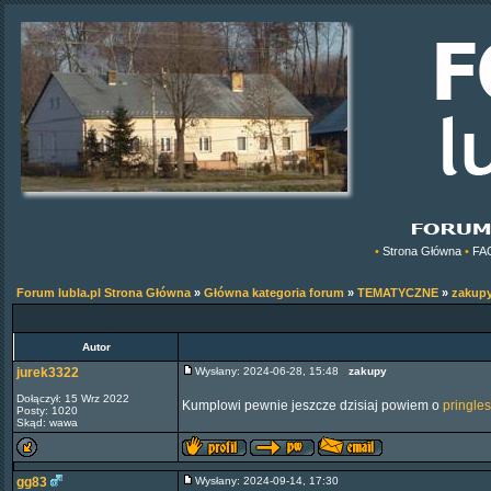
•
Strona Główna
•
FA
Forum lubla.pl Strona Główna
»
Główna kategoria forum
»
TEMATYCZNE
»
zakup
Autor
jurek3322
Wysłany: 2024-06-28, 15:48
zakupy
Dołączył: 15 Wrz 2022
Kumplowi pewnie jeszcze dzisiaj powiem o
pringles
Posty: 1020
Skąd: wawa
gg83
Wysłany: 2024-09-14, 17:30