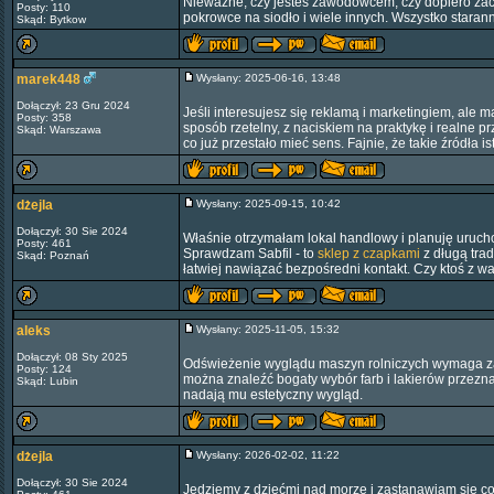
Nieważne, czy jesteś zawodowcem, czy dopiero zacz
Posty: 110
pokrowce na siodło i wiele innych. Wszystko staran
Skąd: Bytkow
marek448
Wysłany: 2025-06-16, 13:48
Dołączył: 23 Gru 2024
Jeśli interesujesz się reklamą i marketingiem, ale
Posty: 358
sposób rzetelny, z naciskiem na praktykę i realne 
Skąd: Warszawa
co już przestało mieć sens. Fajnie, że takie źródła 
dżejla
Wysłany: 2025-09-15, 10:42
Dołączył: 30 Sie 2024
Właśnie otrzymałam lokal handlowy i planuję urucho
Posty: 461
Sprawdzam Sabfil - to
sklep z czapkami
z długą trad
Skąd: Poznań
łatwiej nawiązać bezpośredni kontakt. Czy ktoś z w
aleks
Wysłany: 2025-11-05, 15:32
Dołączył: 08 Sty 2025
Odświeżenie wyglądu maszyn rolniczych wymaga zasto
Posty: 124
można znaleźć bogaty wybór farb i lakierów przezna
Skąd: Lubin
nadają mu estetyczny wygląd.
dżejla
Wysłany: 2026-02-02, 11:22
Dołączył: 30 Sie 2024
Jedziemy z dziećmi nad morze i zastanawiam się co