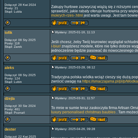
Dołączył: 28 Kwi 2024
Zakupy hurtowe zazwyczaj wiążą się z niższymi cena
Posty: 21
sprawdzić, jakie rabaty oferuje hurtownia przy wię
Skąd: Lubla
mokrych-rzes-.html
jest warta uwagi. Jest tam bowi
tofik
Wysłany: 2025-01-16, 11:13
Dołączył: 08 Sty 2025
Jeśli chcesz, żeby Twój biurowiec wyglądał schlud
Posty: 118
i-biur/
znajdziesz modele, które nie tylko dobrze wyg
Skąd: Zarek
jednocześnie będzie pasować do nowoczesnego de
aleks
Wysłany: 2025-03-28, 08:12
Dołączył: 08 Sty 2025
Tradycyjna polska wódka wciąż cieszy się dużą popu
Posty: 124
zwrócić uwagę na
https://smaczajama.pl/pl/p/Wodk
Skąd: Lubin
dżejla
Wysłany: 2025-03-31, 11:57
Dołączył: 30 Sie 2024
To mnie w sumie teraz zaskoczyła firma Artisan Orn
Posty: 461
luxury personalised christmas baubles
. Tam możecie
Skąd: Poznań
dexter
Wysłany: 2025-04-26, 09:28
Dołączył: 22 Kwi 2025