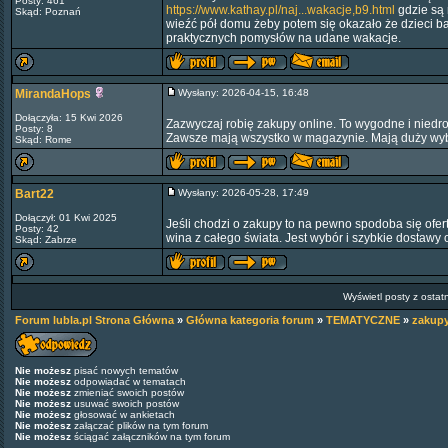
Posty: 461
https://www.kathay.pl/naj...wakacje,b9.html
gdzie są 
Skąd: Poznań
wieźć pół domu żeby potem się okazało że dzieci 
praktycznych pomysłów na udane wakacje.
MirandaHops
Wysłany: 2026-04-15, 16:48
Dołączyła: 15 Kwi 2026
Zazwyczaj robię zakupy online. To wygodne i niedro
Posty: 8
Zawsze mają wszystko w magazynie. Mają duży wyb
Skąd: Rome
Bart22
Wysłany: 2026-05-28, 17:49
Dołączył: 01 Kwi 2025
Jeśli chodzi o zakupy to na pewno spodoba się ofer
Posty: 42
wina z całego świata. Jest wybór i szybkie dostawy 
Skąd: Zabrze
Wyświetl posty z ostat
Forum lubla.pl Strona Główna
»
Główna kategoria forum
»
TEMATYCZNE
»
zakup
Nie możesz
pisać nowych tematów
Nie możesz
odpowiadać w tematach
Nie możesz
zmieniać swoich postów
Nie możesz
usuwać swoich postów
Nie możesz
głosować w ankietach
Nie możesz
załączać plików na tym forum
Nie możesz
ściągać załączników na tym forum