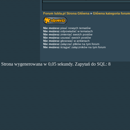
Forum lubla.pl Strona Główna
»
Główna kategoria forum
Nie możesz
pisać nowych tematów
Nie możesz
odpowiadać w tematach
Nie możesz
zmieniać swoich postów
Nie możesz
usuwać swoich postów
Nie możesz
głosować w ankietach
Nie możesz
załączać plików na tym forum
Nie możesz
ściągać załączników na tym forum
Strona wygenerowana w 0,05 sekundy. Zapytań do SQL: 8