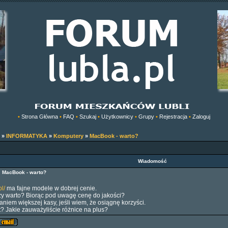
•
Strona Główna
•
FAQ
•
Szukaj
•
Użytkownicy
•
Grupy
•
Rejestracja
•
Zaloguj
»
INFORMATYKA
»
Komputery
»
MacBook - warto?
Wiadomość
9
MacBook - warto?
l/
ma fajne modele w dobrej cenie.
zy warto? Biorąc pod uwagę cenę do jakości?
iem większej kasy, jeśli wiem, że osiągnę korzyści.
t? Jakie zauważyliście różnice na plus?