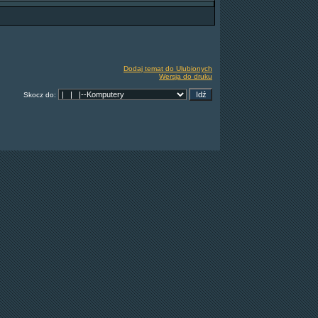
Dodaj temat do Ulubionych
Wersja do druku
Skocz do: