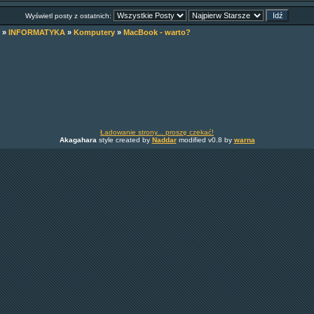
Wyświetl posty z ostatnich:
»
INFORMATYKA
»
Komputery
»
MacBook - warto?
Ładowanie strony... proszę czekać!
Akagahara
style created by
Naddar
modified v0.8 by
warna