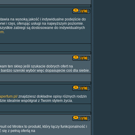
tawia na wysoką jakość i indywidualne podejście do
 brwi i rzęs, oferując usługi na najwyższym poziomie.
szystkie zabiegi są dostosowane do indywidualnych
iem
.
wam ten sklep jeśli szukacie dobrych ofert na
 bardzo szeroki wybór więc dopasujecie coś dla siebie.
aperfum.pl/
znajdziesz dokładne opisy różnych rodzin
ie idealnie współgrał z Twoim stylem życia.
t od Mrotex to produkt, który łączy funkcjonalność i
się z pełną ofertą na