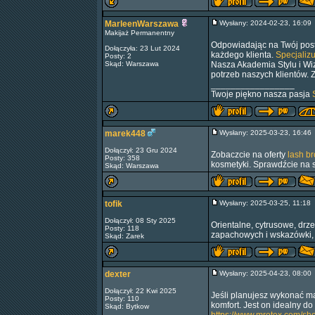
MarleenWarszawa
Wysłany: 2024-02-23, 16:0
Makijaż Permanentny
Odpowiadając na Twój post
Dołączyła: 23 Lut 2024
każdego klienta.
Specjaliz
Posty: 2
Skąd: Warszawa
Nasza Akademia Stylu i Wi
potrzeb naszych klientów. 
_________________
Twoje piękno nasza pasja
marek448
Wysłany: 2025-03-23, 16:4
Dołączył: 23 Gru 2024
Zobaczcie na oferty
lash b
Posty: 358
kosmetyki. Sprawdźcie na s
Skąd: Warszawa
tofik
Wysłany: 2025-03-25, 11:1
Dołączył: 08 Sty 2025
Orientalne, cytrusowe, dr
Posty: 118
zapachowych i wskazówki, 
Skąd: Zarek
dexter
Wysłany: 2025-04-23, 08:0
Dołączył: 22 Kwi 2025
Jeśli planujesz wykonać ma
Posty: 110
komfort. Jest on idealny d
Skąd: Bytkow