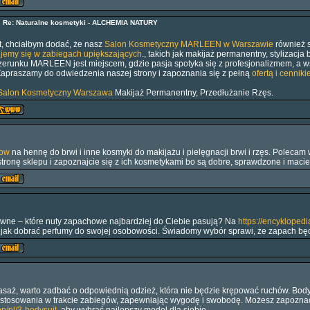
9
Re: Naturalne kosmetyki - ALCHEMIA NATURY
, chciałbym dodać, że nasz
Salon Kosmetyczny MARLEEN w Warszawie
również s
ujemy się w zabiegach upiększających
., takich jak makijaż permanentny, stylizacja
zerunku MARLEEN jest miejscem, gdzie pasja spotyka się z profesjonalizmem, a w
Zapraszamy do odwiedzenia naszej strony i zapoznania się z pełną
ofertą i cennik
Salon Kosmetyczny Warszawa
Makijaż Permanentny, Przedłużanie Rzęs.
6
row
na hennę do brwi i inne kosmyki do makijażu i pielęgnacji brwi i rzęs. Polecam 
tronę sklepu i zapoznajcie się z ich kosmetykami bo są dobre, sprawdzone i macie
8
zewne – które nuty zapachowe najbardziej do Ciebie pasują? Na
https://encyklopedi
jak dobrać perfumy do swojej osobowości. Świadomy wybór sprawi, że zapach będz
0
saż, warto zadbać o odpowiednią odzież, która nie będzie krępować ruchów. Bodysui
o stosowania w trakcie zabiegów, zapewniając wygodę i swobodę. Możesz zapoznać 