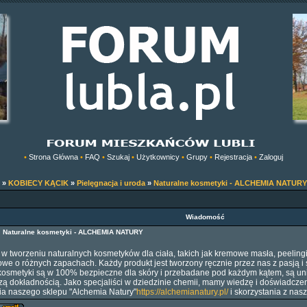
•
Strona Główna
•
FAQ
•
Szukaj
•
Użytkownicy
•
Grupy
•
Rejestracja
•
Zaloguj
»
KOBIECY KĄCIK
»
Pielęgnacja i uroda
»
Naturalne kosmetyki - ALCHEMIA NATURY
Wiadomość
1
Naturalne kosmetyki - ALCHEMIA NATURY
ę w tworzeniu naturalnych kosmetyków dla ciała, takich jak kremowe masła, peelin
owe o różnych zapachach. Każdy produkt jest tworzony ręcznie przez nas z pasją i
 kosmetyki są w 100% bezpieczne dla skóry i przebadane pod każdym kątem, są un
zą dokładnością. Jako specjaliści w dziedzinie chemii, mamy wiedzę i doświadczen
a naszego sklepu "Alchemia Natury"
https://alchemianatury.pl/
i skorzystania z nas