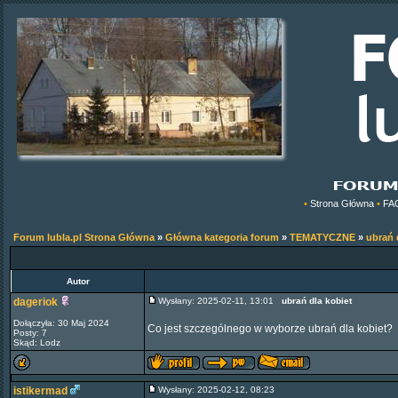
•
Strona Główna
•
FA
Forum lubla.pl Strona Główna
»
Główna kategoria forum
»
TEMATYCZNE
»
ubrań 
Autor
dageriok
Wysłany: 2025-02-11, 13:01
ubrań dla kobiet
Dołączyła: 30 Maj 2024
Co jest szczególnego w wyborze ubrań dla kobiet?
Posty: 7
Skąd: Lodz
istikermad
Wysłany: 2025-02-12, 08:23