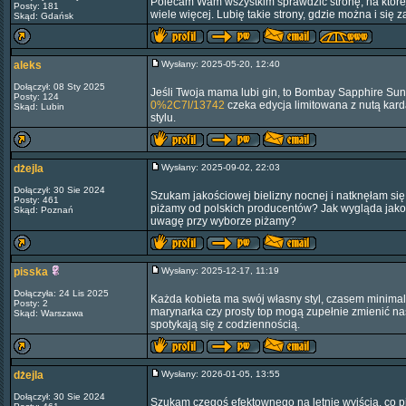
Polecam Wam wszystkim sprawdzić stronę, na które
Posty: 181
wiele więcej. Lubię takie strony, gdzie można i się 
Skąd: Gdańsk
aleks
Wysłany: 2025-05-20, 12:40
Dołączył: 08 Sty 2025
Jeśli Twoja mama lubi gin, to Bombay Sapphire Sun
Posty: 124
0%2C7l/13742
czeka edycja limitowana z nutą kard
Skąd: Lubin
stylu.
dżejla
Wysłany: 2025-09-02, 22:03
Dołączył: 30 Sie 2024
Szukam jakościowej bielizny nocnej i natknęłam si
Posty: 461
piżamy od polskich producentów? Jak wygląda jako
Skąd: Poznań
uwagę przy wyborze piżamy?
pisska
Wysłany: 2025-12-17, 11:19
Dołączyła: 24 Lis 2025
Każda kobieta ma swój własny styl, czasem minimal
Posty: 2
marynarka czy prosty top mogą zupełnie zmienić nas
Skąd: Warszawa
spotykają się z codziennością.
dżejla
Wysłany: 2026-01-05, 13:55
Dołączył: 30 Sie 2024
Szukam czegoś efektownego na letnie wyjścia, co 