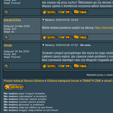
Posty: 461
nie zsuwa się przy ruchu? Widziałam go na stronie 
Skąd: Poznań
Wasze opinie o komforcie noszenia takich fasonów 
mirek3334s
Wysłany: 2026-03-25, 10:44
Dołączył: 24 Mar 2026
Wiele kobiet powinno wejść na stronę
https://damsk
Posty: 107
Skąd: ds
dżejla
Wysłany: 2026-04-28, 07:32
Ub rania
Dołączył: 30 Sie 2024
Szukam czegoś porządnego dla męża bo jego ulubion
Posty: 461
całkiem spory wybór, ale zawsze mam problem z roz
Skąd: Poznań
ktoś zamawiał stamtąd i wie czy długość nogawki j
Wyświetl posty z ostat
Forum lubla.pl Strona Główna
»
Główna kategoria forum
»
TEMATYCZNE
»
ubrań 
Nie możesz
pisać nowych tematów
Nie możesz
odpowiadać w tematach
Nie możesz
zmieniać swoich postów
Nie możesz
usuwać swoich postów
Nie możesz
głosować w ankietach
Nie możesz
załączać plików na tym forum
Nie możesz
ściągać załączników na tym forum