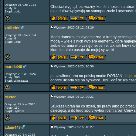
Dołączył: 01 Cze 2024
Chociaż wygląd jest ważny, komfort noszenia ubrań
Posty: 6
materiałów wpływają na samopoczucie i pewność si
Skąd: Lodz
volikefer
Wysłany: 2025-02-12, 08:26
Dołączył: 01 Cze 2024
Moda damska jest dynamiczna, a trendy zmieniają s
Posty: 6
modą – wiele z nich wybiera elementy, które najlepi
Skąd: Lodz
siebie ubrania w przystępnej cenie, taki jak topy i k
które idealnie pasuje do mojej sylwetki.
marek448
Wysłany: 2025-03-23, 10:56
Dołączył: 23 Gru 2024
postawiłem(-am) na polską markę DORJAN -
https:
Posty: 360
dobrze układa się na sylwetce. Jeśli ktoś szuka czeg
Skąd: Warszawa
dexter
Wysłany: 2025-05-13, 09:21
Dołączył: 22 Kwi 2025
Szukasz ubrań na co dzień, do pracy albo po prostu
Posty: 110
dziecięcą, a do tego spory wybór rozmiarów. Ceny sp
Skąd: Bytkow
adam449
Wysłany: 2025-05-15, 18:27
Dołączył: 29 Sty 2025