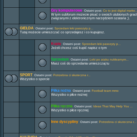
Gry komputerowe
Ostatni post:
Co to jest digital marke..
W tym subforum możecie pisać o swoich ulubionych grac
związanymi z elektronicznym narzędziem szatana ;).
GIEŁDA
Ostatni post:
Sprzedam leki pasozyty p...
Tutaj możecie umieszczać co sprzedajesz i co kupujesz.
Kupię
Ostatni post:
Sprzedam leki pasozyty p...
Jeżeli chcesz coś kupić napisz o tym
Sprzedam
Ostatni post:
Leki po ataku nuklearnym...
Masz coś do sprzedania umieszczaj tu
SPORT
Ostatni post:
Potrzebna ci skuteczna r...
Wszystko o sporcie
Piłka nożna
Ostatni post:
Football team mmo
Wszystko o piłce nożnej
Piłka ręczna
Ostatni post:
Ideas That May Help You ...
Wszystko o piłce ręcznej
Inne dyscypliny
Ostatni post:
Potrzebna ci skuteczna r...