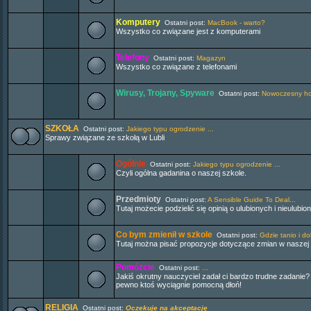
Komputery
Ostatni post:
MacBook - warto?
Wszystko co związane jest z komputerami
Telefony
Ostatni post:
Magazyn
Wszystko co związane z telefonami
Wirusy, Trojany, Spyware
Ostatni post:
Nowoczesny hos
SZKOŁA
Ostatni post:
Jakiego typu ogrodzenie ...
Sprawy związane ze szkołą w Lubli
Ogólnie
Ostatni post:
Jakiego typu ogrodzenie ...
Czyli ogólna gadanina o naszej szkole.
Przedmioty
Ostatni post:
A Sensible Guide To Deal...
Tutaj możecie podzielić się opinią o ulubionych i nieulub
Co bym zmienił w szkole
Ostatni post:
Gdzie tanio i do
Tutaj można pisać propozycje dotyczące zmian w naszej s
Pomóżcie
Ostatni post:
...
Jakiś okrutny nauczyciel zadał ci bardzo trudne zadanie?
pewno ktoś wyciągnie pomocną dłoń!
RELIGIA
Ostatni post:
Oczekuje na akceptację