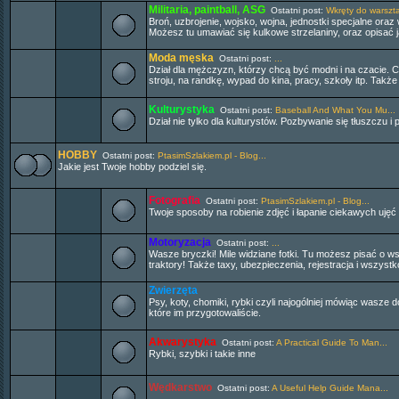
Militaria, paintball, ASG
Ostatni post:
Wkręty do warszt
Broń, uzbrojenie, wojsko, wojna, jednostki specjalne oraz
Możesz tu umawiać się kulkowe strzelaniny, oraz opisać ja
Moda męska
Ostatni post:
...
Dział dla mężczyzn, którzy chcą być modni i na czacie
stroju, na randkę, wypad do kina, pracy, szkoły itp. Tak
Kulturystyka
Ostatni post:
Baseball And What You Mu...
Dział nie tylko dla kulturystów. Pozbywanie się tłuszczu i
HOBBY
Ostatni post:
PtasimSzlakiem.pl - Blog...
Jakie jest Twoje hobby podziel się.
Fotografia
Ostatni post:
PtasimSzlakiem.pl - Blog...
Twoje sposoby na robienie zdjęć i łapanie ciekawych uję
Motoryzacja
Ostatni post:
...
Wasze bryczki! Mile widziane fotki. Tu możesz pisać o
traktory! Także taxy, ubezpieczenia, rejestracja i wszys
Zwierzęta
Psy, koty, chomiki, rybki czyli najogólniej mówiąc wasz
które im przygotowaliście.
Akwarystyka
Ostatni post:
A Practical Guide To Man...
Rybki, szybki i takie inne
Wędkarstwo
Ostatni post:
A Useful Help Guide Mana...