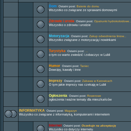
Dom
Ostatni post:
Baterie do domu
Wszystko co związane ze sprawami domowymi
Zdrowie i uroda
Ostatni post:
Opatrunki hydrokoloidowe..
Wszystko o zdrowiu i urodzie
Motoryzacja
Ostatni post:
Zakup odwodnienia liniow...
Wszystko związane z motoryzacją i nowinkami
Turystyka
Ostatni post:
...
o tym co warto zwiedzić i zobaczyc w Lubli
Humor
Ostatni post:
Taniec
Dowcipy, kawały i inne
Imprezy
Ostatni post:
Zabawa w Katowicach
O tym jakie imprezy nas czekają w Lubli
Ogłoszenia
Ostatni post:
Rowerowe
ogłoszenia i ważne tematy dla mieszkańców
INFORMATYKA
Ostatni post:
Magazyn
Wszystko co związane z informatyką, komputerami i internetem
Internet
Ostatni post:
Oczekuje na akceptację
Wszystko co dotyczy internetu