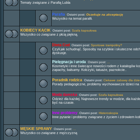
Tematy związane z Parafią Lubla
Parafia
Ostatni post:
Oczekuje na akceptację
Wszystko na temat parafii.
KOBIECY KĄCIK
Ostatni post:
Szafa kapsułowa
Wszystko co związane z płcią piękną.
Dieta Cud
Ostatni post:
Sportowe trampoliny?
Czyli jak schudnąć. Sposoby na szybkie i skuteczne odch
dyskusje.
Pielęgnacja i uroda
Ostatni post:
...
Kosmetyki i inne świecące nowości rodem z katalogów k
zapachy, balsamy. Kolczyki, tatuaże, paznokcie..
Poradnik rodzica
Ostatni post:
Ciekawe zabawy dla dziec
Porady pedagogiczne, problemy wychowawcze dzieci na o
Moda damska
Ostatni post:
Szafa kapsułowa
Odzież dla każdej. Najnowsze trendy w modzie, dla każde
być na czasie.
Inne problemy
Ostatni post:
Histeroskopia
Inne pytanie i problemy związane z życiem i zdrowiem kob
MĘSKIE SPRAWY
Ostatni post:
...
Wszystko co związane z mężczyzną