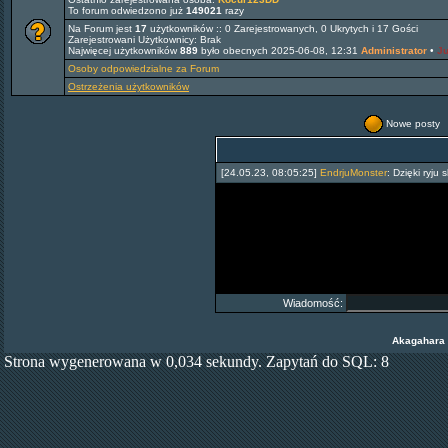
To forum odwiedzono już
149021
razy
Na Forum jest
17
użytkowników :: 0 Zarejestrowanych, 0 Ukrytych i 17 Gości
Zarejestrowani Użytkownicy: Brak
Najwięcej użytkowników
889
było obecnych 2025-06-08, 12:31
Administrator
•
Ju
Osoby odpowiedzialne za Forum
Ostrzeżenia użytkowników
Nowe posty
[24.05.23, 08:05:25]
EndrjuMonster
:
Dzięki ryju 
Wiadomość:
Akagahara
Strona wygenerowana w 0,034 sekundy. Zapytań do SQL: 8