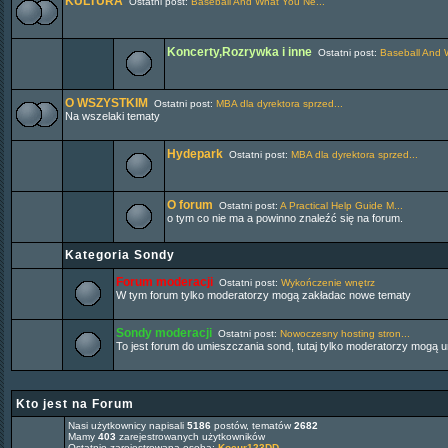
KULTURA
Ostatni post:
Baseball And What You Ne...
Koncerty,Rozrywka i inne
Ostatni post:
Baseball And 
O WSZYSTKIM
Ostatni post:
MBA dla dyrektora sprzed...
Na wszelaki tematy
Hydepark
Ostatni post:
MBA dla dyrektora sprzed...
O forum
Ostatni post:
A Practical Help Guide M...
o tym co nie ma a powinno znaleźć się na forum.
Kategoria Sondy
Forum moderacji
Ostatni post:
Wykończenie wnętrz
W tym forum tylko moderatorzy mogą zakładac nowe tematy
Sondy moderacji
Ostatni post:
Nowoczesny hosting stron...
To jest forum do umieszczania sond, tutaj tylko moderatorzy mogą 
Kto jest na Forum
Nasi użytkownicy napisali
5186
postów, tematów
2682
Mamy
403
zarejestrowanych użytkowników
Ostatnio zarejestrowana osoba:
Kocur123DD