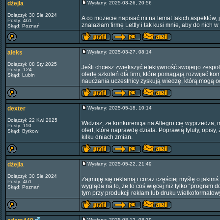
dżejla
Wysłany: 2025-03-26, 20:56
Dołączył: 30 Sie 2024
A co możecie napisać mi na temat takich aspektów, 
Posty: 461
znalazłam firmę Lettly i tak kusi mnie, aby do nich 
Skąd: Poznań
aleks
Wysłany: 2025-03-27, 08:14
Dołączył: 08 Sty 2025
Jeśli chcesz zwiększyć efektywność swojego zespoł
Posty: 124
ofertę szkoleń dla firm, które pomagają rozwijać 
Skąd: Lubin
nauczania uczestnicy zyskują wiedzę, którą mogą o
dexter
Wysłany: 2025-05-18, 10:14
Dołączył: 22 Kwi 2025
Widzisz, że konkurencja na Allegro cię wyprzedza,
Posty: 110
ofert, które naprawdę działa. Poprawią tytuły, opisy,
Skąd: Bytkow
kilku dniach zmian.
dżejla
Wysłany: 2025-05-22, 21:49
Dołączył: 30 Sie 2024
Zajmuję się reklamą i coraz częściej myślę o jakimś 
Posty: 461
wygląda na to, że to coś więcej niż tylko “program 
Skąd: Poznań
tym przy produkcji reklam lub druku wielkoformato
Wysłany: 2025-08-12, 08:39