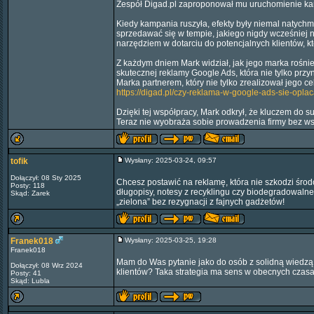
Zespół Digad.pl zaproponował mu uruchomienie kam
Kiedy kampania ruszyła, efekty były niemal natychm
sprzedawać się w tempie, jakiego nigdy wcześniej n
narzędziem w dotarciu do potencjalnych klientów, któ
Z każdym dniem Mark widział, jak jego marka rośnie, 
skutecznej reklamy Google Ads, która nie tylko przy
Marka partnerem, który nie tylko zrealizował jego 
https://digad.pl/czy-reklama-w-google-ads-sie-oplac
Dzięki tej współpracy, Mark odkrył, że kluczem do s
Teraz nie wyobraża sobie prowadzenia firmy bez ws
tofik
Wysłany: 2025-03-24, 09:57
Dołączył: 08 Sty 2025
Chcesz postawić na reklamę, która nie szkodzi środ
Posty: 118
długopisy, notesy z recyklingu czy biodegradowaln
Skąd: Zarek
„zielona” bez rezygnacji z fajnych gadżetów!
Franek018
Wysłany: 2025-03-25, 19:28
Franek018
Mam do Was pytanie jako do osób z solidną wiedzą o
Dołączył: 08 Wrz 2024
klientów? Taka strategia ma sens w obecnych czasa
Posty: 41
Skąd: Lubla