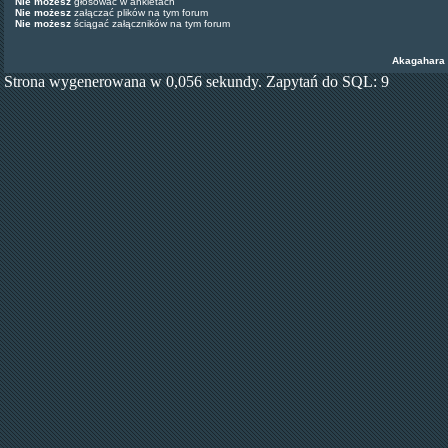
Nie możesz
głosować w ankietach
Nie możesz
załączać plików na tym forum
Nie możesz
ściągać załączników na tym forum
Akagahara
Strona wygenerowana w 0,056 sekundy. Zapytań do SQL: 9