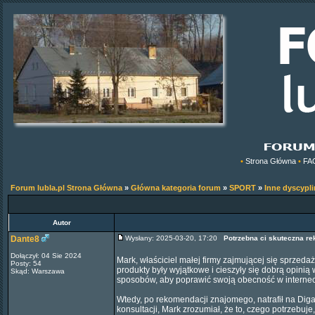
•
Strona Główna
•
FA
Forum lubla.pl Strona Główna
»
Główna kategoria forum
»
SPORT
»
Inne dyscypli
Autor
Dante8
Wysłany: 2025-03-20, 17:20
Potrzebna ci skuteczna re
Dołączył: 04 Sie 2024
Mark, właściciel małej firmy zajmującej się sprzed
Posty: 54
produkty były wyjątkowe i cieszyły się dobrą opinią 
Skąd: Warszawa
sposobów, aby poprawić swoją obecność w interneci
Wtedy, po rekomendacji znajomego, natrafił na Dig
konsultacji, Mark zrozumiał, że to, czego potrzebuj