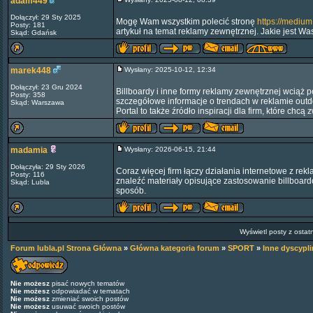
adam449
Dołączył: 29 Sty 2025
Mogę Wam wszystkim polecić stronę
https://medi
Posty: 181
artykuł na temat reklamy zewnętrznej. Jakie jest W
Skąd: Gdańsk
marek448
Wysłany: 2025-10-12, 12:34
Dołączył: 23 Gru 2024
Billboardy i inne formy reklamy zewnętrznej wcią
Posty: 358
szczegółowe informacje o trendach w reklamie outdo
Skąd: Warszawa
Portal to także źródło inspiracji dla firm, które ch
madamia
Wysłany: 2026-06-15, 21:44
Dołączyła: 29 Sty 2026
Coraz więcej firm łączy działania internetowe z re
Posty: 116
znaleźć materiały opisujące zastosowanie billboard
Skąd: Lubla
sposób.
Wyświetl posty z ostat
Forum lubla.pl Strona Główna
»
Główna kategoria forum
»
SPORT
»
Inne dyscypli
Nie możesz
pisać nowych tematów
Nie możesz
odpowiadać w tematach
Nie możesz
zmieniać swoich postów
Nie możesz
usuwać swoich postów