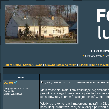
•
Strona Główna
•
FA
Forum lubla.pl Strona Główna
»
Główna kategoria forum
»
SPORT
»
Inne dyscypli
Autor
Dante8
Wysłany: 2025-03-20, 17:20
Potrzebna ci skuteczna re
Dołączył: 04 Sie 2024
Mark, właściciel małej firmy zajmującej się sprzed
Posty: 54
produkty były wyjątkowe i cieszyły się dobrą opinią 
Skąd: Warszawa
sposobów, aby poprawić swoją obecność w interneci
Wtedy, po rekomendacji znajomego, natrafił na Dig
konsultacji, Mark zrozumiał, że to, czego potrzebuj