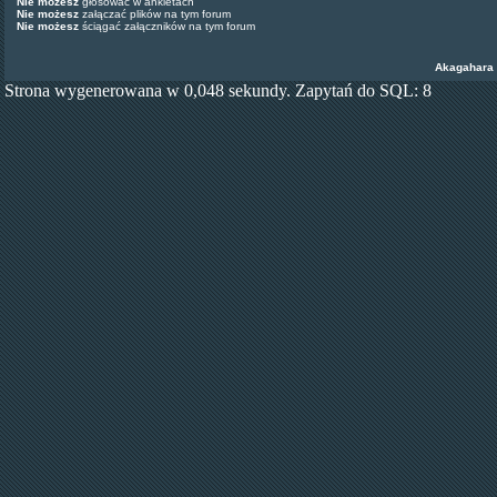
Nie możesz
głosować w ankietach
Nie możesz
załączać plików na tym forum
Nie możesz
ściągać załączników na tym forum
Akagahara
Strona wygenerowana w 0,048 sekundy. Zapytań do SQL: 8