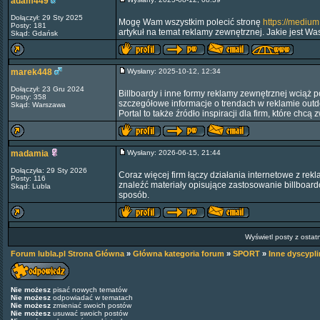
adam449
Dołączył: 29 Sty 2025
Mogę Wam wszystkim polecić stronę
https://medi
Posty: 181
artykuł na temat reklamy zewnętrznej. Jakie jest W
Skąd: Gdańsk
marek448
Wysłany: 2025-10-12, 12:34
Dołączył: 23 Gru 2024
Billboardy i inne formy reklamy zewnętrznej wcią
Posty: 358
szczegółowe informacje o trendach w reklamie outdo
Skąd: Warszawa
Portal to także źródło inspiracji dla firm, które ch
madamia
Wysłany: 2026-06-15, 21:44
Dołączyła: 29 Sty 2026
Coraz więcej firm łączy działania internetowe z re
Posty: 116
znaleźć materiały opisujące zastosowanie billboard
Skąd: Lubla
sposób.
Wyświetl posty z ostat
Forum lubla.pl Strona Główna
»
Główna kategoria forum
»
SPORT
»
Inne dyscypli
Nie możesz
pisać nowych tematów
Nie możesz
odpowiadać w tematach
Nie możesz
zmieniać swoich postów
Nie możesz
usuwać swoich postów