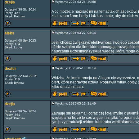
dżejla
Wysłany: 2025-03-26, 20:56
Dołączył: 30 Sie 2024
A co możecie napisać mi na temat takich aspektów, 
Posty: 461
znalazłam firmę Lettly i tak kusi mnie, aby do nich 
Skąd: Poznań
aleks
Wysłany: 2025-03-27, 08:14
Dołączył: 08 Sty 2025
Jeśli chcesz zwiększyć efektywność swojego zespoł
Posty: 124
ofertę szkoleń dla firm, które pomagają rozwijać 
Skąd: Lubin
nauczania uczestnicy zyskują wiedzę, którą mogą o
dexter
Wysłany: 2025-05-18, 10:14
Dołączył: 22 Kwi 2025
Widzisz, że konkurencja na Allegro cię wyprzedza,
Posty: 110
ofert, które naprawdę działa. Poprawią tytuły, opisy,
Skąd: Bytkow
kilku dniach zmian.
dżejla
Wysłany: 2025-05-22, 21:49
Dołączył: 30 Sie 2024
Zajmuję się reklamą i coraz częściej myślę o jakimś 
Posty: 461
wygląda na to, że to coś więcej niż tylko “program 
Skąd: Poznań
tym przy produkcji reklam lub druku wielkoformato
Wysłany: 2025-08-12, 08:39