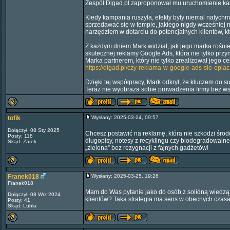
Zespół Digad.pl zaproponował mu uruchomienie kam
Kiedy kampania ruszyła, efekty były niemal natychm
sprzedawać się w tempie, jakiego nigdy wcześniej n
narzędziem w dotarciu do potencjalnych klientów, któ
Z każdym dniem Mark widział, jak jego marka rośnie, 
skutecznej reklamy Google Ads, która nie tylko przy
Marka partnerem, który nie tylko zrealizował jego 
https://digad.pl/czy-reklama-w-google-ads-sie-oplac
Dzięki tej współpracy, Mark odkrył, że kluczem do s
Teraz nie wyobraża sobie prowadzenia firmy bez ws
tofik
Wysłany: 2025-03-24, 09:57
Dołączył: 08 Sty 2025
Chcesz postawić na reklamę, która nie szkodzi środ
Posty: 118
długopisy, notesy z recyklingu czy biodegradowaln
Skąd: Zarek
„zielona” bez rezygnacji z fajnych gadżetów!
Franek018
Wysłany: 2025-03-25, 19:28
Franek018
Mam do Was pytanie jako do osób z solidną wiedzą o
Dołączył: 08 Wrz 2024
klientów? Taka strategia ma sens w obecnych czasa
Posty: 41
Skąd: Lubla