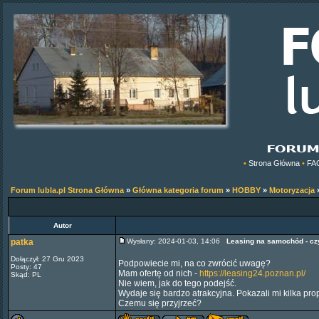
•
Strona Główna
•
FA
Forum lubla.pl Strona Główna
»
Główna kategoria forum
»
HOBBY
»
Motoryzacja
Autor
patka
Wysłany: 2024-01-03, 14:06
Leasing na samochód - cz
Dołączył: 27 Gru 2023
Podpowiecie mi, na co zwrócić uwagę?
Posty: 47
Mam ofertę od nich -
https://leasing24.poznan.pl/
Skąd: PL
Nie wiem, jak do tego podejść.
Wydaje się bardzo atrakcyjna. Pokazali mi kilka pro
Czemu się przyjrzeć?