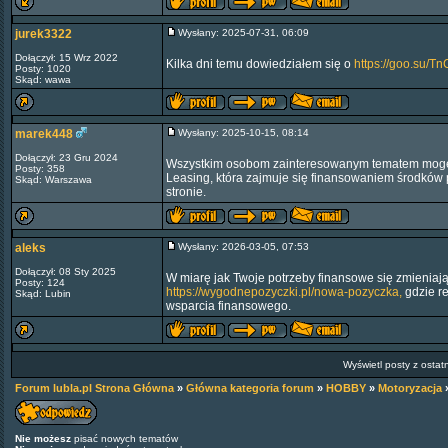
jurek3322
Wysłany: 2025-07-31, 06:09
Dołączył: 15 Wrz 2022
Kilka dni temu dowiedziałem się o
https://goo.su/
Posty: 1020
Skąd: wawa
marek448
Wysłany: 2025-10-15, 08:14
Dołączył: 23 Gru 2024
Wszystkim osobom zainteresowanym tematem mogę
Posty: 358
Leasing, która zajmuje się finansowaniem środków p
Skąd: Warszawa
stronie.
aleks
Wysłany: 2026-03-05, 07:53
Dołączył: 08 Sty 2025
W miarę jak Twoje potrzeby finansowe się zmieniają
Posty: 124
https://wygodnepozyczki.pl/nowa-pozyczka,
gdzie r
Skąd: Lubin
wsparcia finansowego.
Wyświetl posty z ostat
Forum lubla.pl Strona Główna
»
Główna kategoria forum
»
HOBBY
»
Motoryzacja
Nie możesz
pisać nowych tematów